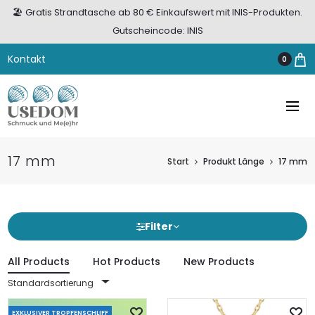
🏖️ Gratis Strandtasche ab 80 € Einkaufswert mit INIS-Produkten.
Gutscheincode: INIS
Kontakt
0
17 mm
Start
Produkt Länge
17 mm
Filter
All Products
Hot Products
New Products
Standardsortierung
EXKLUSIVER TROPFENSCHLIFF