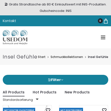
🏖️ Gratis Strandtasche ab 80 € Einkaufswert mit INIS-Produkten.
Gutscheincode: INIS
Kontakt
0
Insel Gefühle
Start
Schmuckkollektionen
Insel Gefühle
Filter
All Products
Hot Products
New Products
Standardsortierung
MIT ECHTER ZUCHTPERLE
MIT ECHTER PERLE