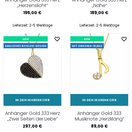
„Herzenslicht“
„Nähe“
195,00
€
189,00
€
Lieferzeit:
2-5 Werktage
Lieferzeit:
2-5 Werktage
NEW
NEW
EXKLUSIVES BICOLOR-DESIGN
MIT ZIRKONIA-GLANZ
IN DEN WARENKORB
IN DEN WARENKORB
Anhänger Gold 333 Herz
Anhänger Gold 333
„Zwei Seiten der Liebe“
Musiknote „Herzklang“
297,00
€
89,00
€