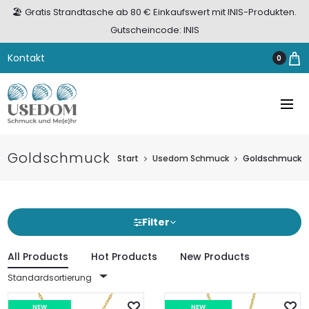
🏖️ Gratis Strandtasche ab 80 € Einkaufswert mit INIS-Produkten.
Gutscheincode: INIS
Kontakt
0
Goldschmuck
Start
Usedom Schmuck
Goldschmuck
Filter
All Products
Hot Products
New Products
Standardsortierung
NEW
NEW