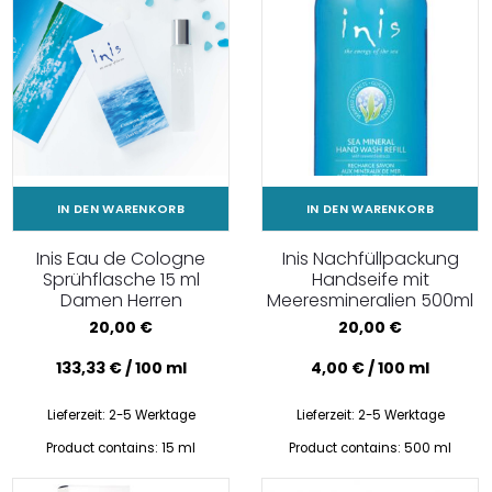
IN DEN WARENKORB
IN DEN WARENKORB
Inis Eau de Cologne
Inis Nachfüllpackung
Sprühflasche 15 ml
Handseife mit
Damen Herren
Meeresmineralien 500ml
20,00
€
20,00
€
133,33
€
/
100
ml
4,00
€
/
100
ml
Lieferzeit:
2-5 Werktage
Lieferzeit:
2-5 Werktage
Product contains: 15
ml
Product contains: 500
ml