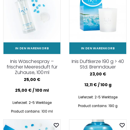
IN DEN WARENKORB
IN DEN WARENKORB
Inis Wäschespray –
Inis Duftkerze 190 g > 40
frischer Meeresduft für
Std. Brenndauer
Zuhause, 100 ml
23,00
€
25,00
€
12,11
€
/
100
g
25,00
€
/
100
ml
Lieferzeit:
2-5 Werktage
Lieferzeit:
2-5 Werktage
Product contains: 190
g
Product contains: 100
ml