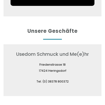
e
c
o
n
d
Unsere Geschäfte
e
m
a
i
Usedom Schmuck und Me(e)hr
l
Friedenstrasse 18
a
17424 Heringsdorf
d
d
Tel. (0) 38378 800372
r
e
s
s