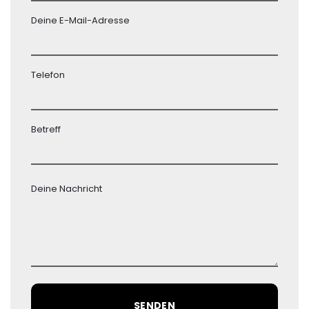
Deine E-Mail-Adresse
Telefon
Betreff
A
Deine Nachricht
d
d
y
o
u
r
s