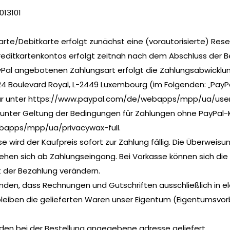
013101
arte/Debitkarte erfolgt zunächst eine (vorautorisierte) Res
Kreditkartenkontos erfolgt zeitnah nach dem Abschluss der B
ayPal angebotenen Zahlungsart erfolgt die Zahlungsabwicklun
 22-24 Boulevard Royal, L-2449 Luxembourg (im Folgenden: „PayP
r unter https://www.paypal.com/de/webapps/mpp/ua/userag
 unter Geltung der Bedingungen für Zahlungen ohne PayPal-
apps/mpp/ua/privacywax-full.
e wird der Kaufpreis sofort zur Zahlung fällig. Die Überweisu
stehen sich ab Zahlungseingang. Bei Vorkasse können sich die
t der Bezahlung verändern.
anden, dass Rechnungen und Gutschriften ausschließlich in e
 bleiben die gelieferten Waren unser Eigentum (Eigentumsvo
den bei der Bestellung angegebene adresse geliefert.