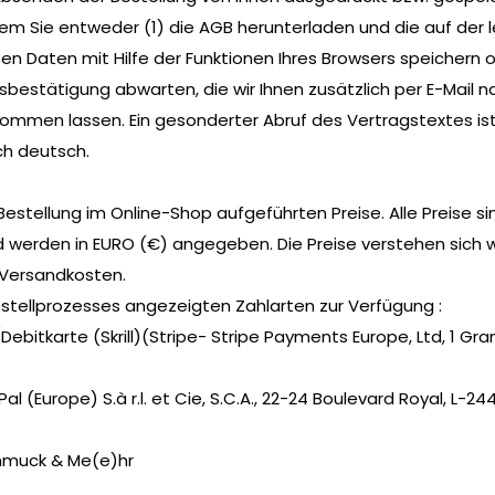
ndem Sie entweder (1) die AGB herunterladen und die auf der 
Daten mit Hilfe der Funktionen Ihres Browsers speichern o
estätigung abwarten, die wir Ihnen zusätzlich per E-Mail na
men lassen. Ein gesonderter Abruf des Vertragstextes ist 
ch deutsch.
estellung im Online-Shop aufgeführten Preise. Alle Preise sin
 werden in EURO (€) angegeben. Die Preise verstehen sich 
 Versandkosten.
tellprozesses angezeigten Zahlarten zur Verfügung :
Debitkarte (Skrill)(Stripe- Stripe Payments Europe, Ltd, 1 G
al (Europe) S.à r.l. et Cie, S.C.A., 22-24 Boulevard Royal, L-
hmuck & Me(e)hr