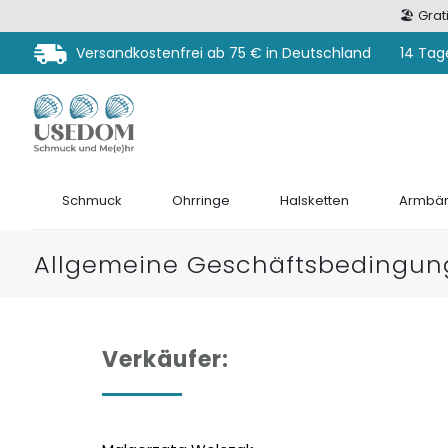
🏖️ Gra
Versandkostenfrei ab 75 € in Deutschland
14 Tag
Schmuck
Ohrringe
Halsketten
Armbän
Allgemeine Geschäftsbedingun
Verkäufer: