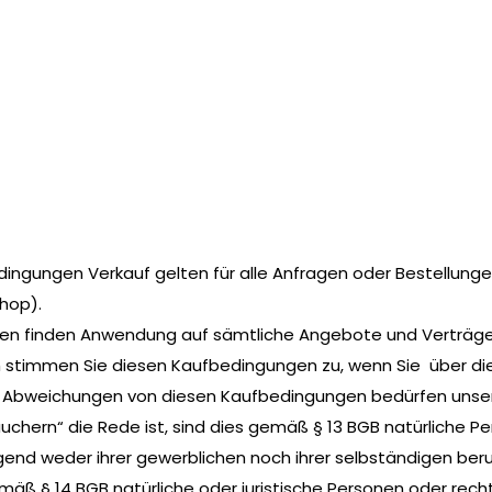
ngungen Verkauf gelten für alle Anfragen oder Bestellunge
hop).
en finden Anwendung auf sämtliche Angebote und Verträge i
ch stimmen Sie diesen Kaufbedingungen zu, wenn Sie über d
Abweichungen von diesen Kaufbedingungen bedürfen unsere
uchern“ die Rede ist, sind dies gemäß § 13 BGB natürliche P
end weder ihrer gewerblichen noch ihrer selbständigen beru
ß § 14 BGB natürliche oder juristische Personen oder rech