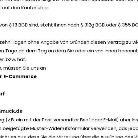
 auf den Käufer über.
von § 13 BGB sind, steht Ihnen nach § 312g BGB oder § 355 BG
erzehn Tagen ohne Angabe von Gründen diesen Vertrag zu wi
ehn Tage ab dem Tag an dem Sie oder ein von Ihnen benannter D
n bzw. hat.
, müssen Sie uns an
r
E-Commerce
rf
hmuck.de
ng (z.B. ein mit der Post versandter Brief oder E-Mail) über Ih
as beigefügte Muster-Widerrufsformular verwenden, das jedoc
icht es aus, dass Sie die Mitteilung über die Ausübung des W