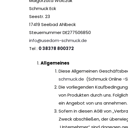
Malgorzata Wolczak
Schmuck Eck
Seestr. 23
17419 Seebad Ahlbeck
Steuernummer DE277506850
info@usedom-schmuck.de
Tel :
0 38378 800372
Allgemeines
Diese Allgemeinen Geschäftsbedi
schmuck.de
(Schmuck Online -S
Die vorliegenden Kaufbedingung
von Produkten durch uns. Folgli
ein Angebot von uns annehmen. 
Sofern in diesen AGB von „Verbra
Zweck abschließen, der überwieg
„Unternehmer“ sind dagegen gemä