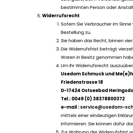
bestimmten Person oder Anstalt
Widerrufsrecht
Sofern Sie Verbraucher im Sinne 
Bestellung zu.
Sie haben das Recht, binnen vi
Die Widerrufsfrist beträgt vierz
Waren in Besitz genommen habe
Um Ihr Widerrufsrecht auszuüben
Usedom Schmuck und Me(e)h
Friedenstrasse 18
D-17424 Ostseebad Heringsdo
Tel.: 0049 (0) 38378800372
e-mail :
service@usedom-sc
mittels einer eindeutigen Erkläru
informieren. Sie können dafür d
Zur Wahrung der Widerrufsfrist re