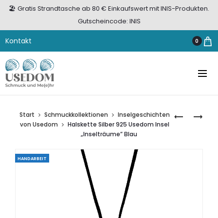
🏖️ Gratis Strandtasche ab 80 € Einkaufswert mit INIS-Produkten.
Gutscheincode: INIS
Kontakt
0
Start
Schmuckkollektionen
Inselgeschichten
ANHÄNGER
HALSKETTE
von Usedom
Halskette Silber 925 Usedom Insel
SILBER
SILBER
„Inselträume” Blau
925
925
USEDOM
USEDOM
HANDARBEIT
INSEL
INSEL
„BLAUES
„BLAUES
MEER”
MEER”
BLAU
BLAU