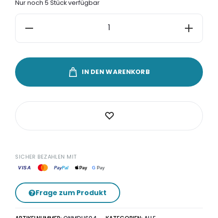
Nur noch 5 Stück verfügbar
Halskette
Silber
925
Usedom
IN DEN WARENKORB
Insel
„Inselträume”
Blau
Menge
SICHER BEZAHLEN MIT
VISA
G
Pay
Pay
Pal
Pay
Frage zum Produkt