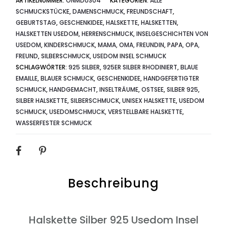
ARTIKELNUMMER:
ONMDUS04
KATEGORIEN:
ALLE
SCHMUCKSTÜCKE
,
DAMENSCHMUCK
,
FREUNDSCHAFT
,
GEBURTSTAG
,
GESCHENKIDEE
,
HALSKETTE
,
HALSKETTEN
,
HALSKETTEN USEDOM
,
HERRENSCHMUCK
,
INSELGESCHICHTEN VON
USEDOM
,
KINDERSCHMUCK
,
MAMA, OMA, FREUNDIN
,
PAPA, OPA,
FREUND
,
SILBERSCHMUCK
,
USEDOM INSEL SCHMUCK
SCHLAGWÖRTER:
925 SILBER
,
925ER SILBER RHODINIERT
,
BLAUE
EMAILLE
,
BLAUER SCHMUCK
,
GESCHENKIDEE
,
HANDGEFERTIGTER
SCHMUCK
,
HANDGEMACHT
,
INSELTRÄUME
,
OSTSEE
,
SILBER 925
,
SILBER HALSKETTE
,
SILBERSCHMUCK
,
UNISEX HALSKETTE
,
USEDOM
SCHMUCK
,
USEDOMSCHMUCK
,
VERSTELLBARE HALSKETTE
,
WASSERFESTER SCHMUCK
SHARE
Beschreibung
Halskette Silber 925 Usedom Insel