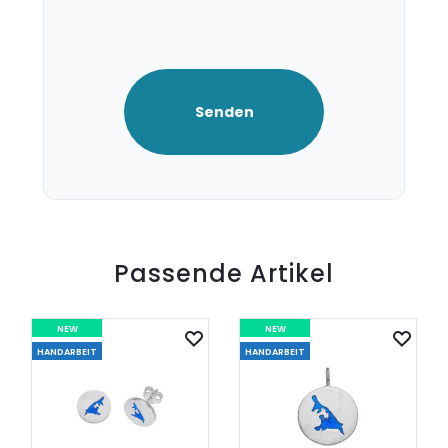
.
Passende Artikel
NEW
NEW
HANDARBEIT
HANDARBEIT