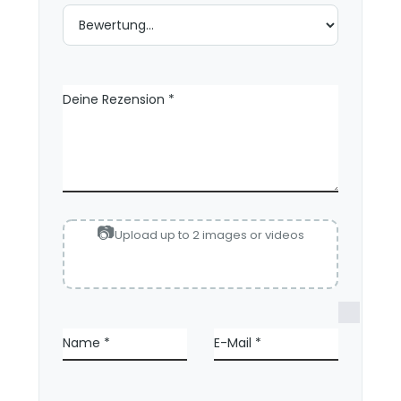
n
Deine Rezension
*
Upload up to 2 images or videos
N
a
Name
*
E-Mail
*
m
e
,