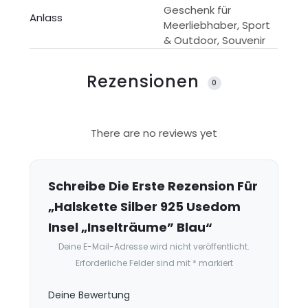
Geschenk für
Anlass
Meerliebhaber, Sport
& Outdoor, Souvenir
Rezensionen
0
R
There are no reviews yet
e
z
e
Schreibe Die Erste Rezension Für
n
„Halskette Silber 925 Usedom
s
Insel „Inselträume” Blau“
i
Deine E-Mail-Adresse wird nicht veröffentlicht.
o
Erforderliche Felder sind mit
*
markiert
n
e
Deine Bewertung