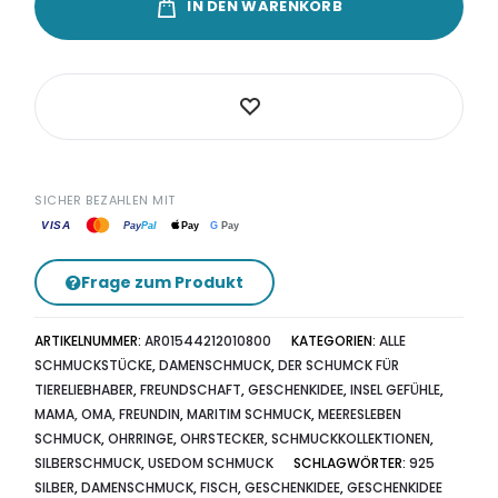
IN DEN WARENKORB
Menge
SICHER BEZAHLEN MIT
VISA
G
Pay
Pay
Pal
Pay
Frage zum Produkt
ARTIKELNUMMER:
AR01544212010800
KATEGORIEN:
ALLE
SCHMUCKSTÜCKE
,
DAMENSCHMUCK
,
DER SCHUMCK FÜR
TIERELIEBHABER
,
FREUNDSCHAFT
,
GESCHENKIDEE
,
INSEL GEFÜHLE
,
MAMA, OMA, FREUNDIN
,
MARITIM SCHMUCK
,
MEERESLEBEN
SCHMUCK
,
OHRRINGE
,
OHRSTECKER
,
SCHMUCKKOLLEKTIONEN
,
SILBERSCHMUCK
,
USEDOM SCHMUCK
SCHLAGWÖRTER:
925
SILBER
,
DAMENSCHMUCK
,
FISCH
,
GESCHENKIDEE
,
GESCHENKIDEE