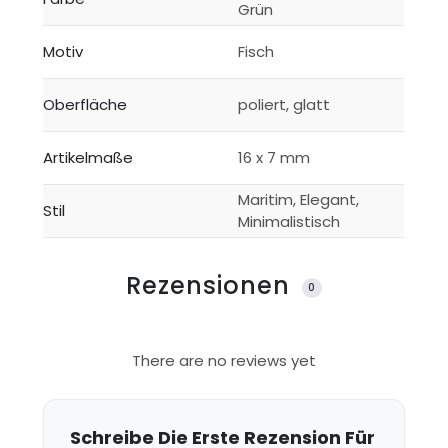
Grün
Motiv
Fisch
Oberfläche
poliert, glatt
Artikelmaße
16 x 7 mm
Maritim, Elegant,
Stil
Minimalistisch
Rezensionen
0
R
There are no reviews yet
e
z
e
Schreibe Die Erste Rezension Für