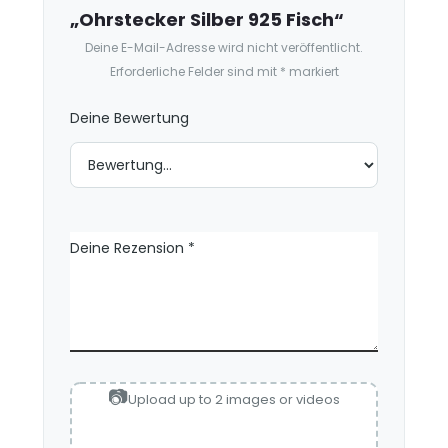
n
„Ohrstecker Silber 925 Fisch“
s
Deine E-Mail-Adresse wird nicht veröffentlicht.
i
Erforderliche Felder sind mit
*
markiert
o
n
Deine Bewertung
e
n
Deine Rezension
*
Upload up to 2 images or videos