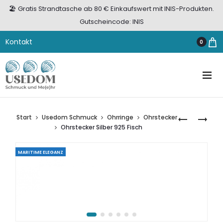
🏖️ Gratis Strandtasche ab 80 € Einkaufswert mit INIS-Produkten.
Gutscheincode: INIS
Kontakt
0
Start
Usedom Schmuck
Ohrringe
Ohrstecker
OHRSTECK
OHRSTECK
Ohrstecker Silber 925 Fisch
SILBER
SILBER
925
925
MARITIME ELEGANZ
FISCH
GROSSER S
EESTERN