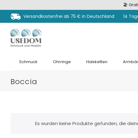
🏖️ Gra
Versandkostenfrei ab 75 € in Deutschland
14 Tag
Schmuck
Ohrringe
Halsketten
Armbän
Boccia
Es wurden keine Produkte gefunden, die dei