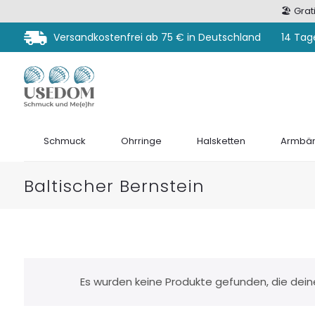
🏖️ Gra
Versandkostenfrei ab 75 € in Deutschland
14 Tag
Schmuck
Ohrringe
Halsketten
Armbän
Baltischer Bernstein
Es wurden keine Produkte gefunden, die dei