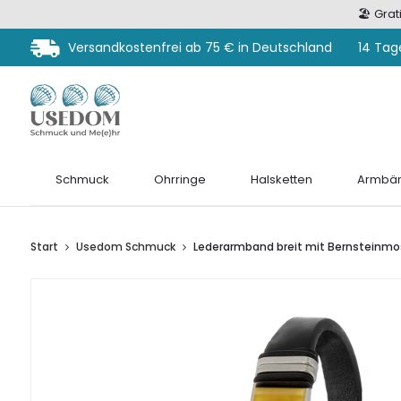
🏖️ Gra
Versandkostenfrei ab 75 € in Deutschland
14 Tag
Schmuck
Ohrringe
Halsketten
Armbän
Start
Usedom Schmuck
Lederarmband breit mit Bernsteinmo