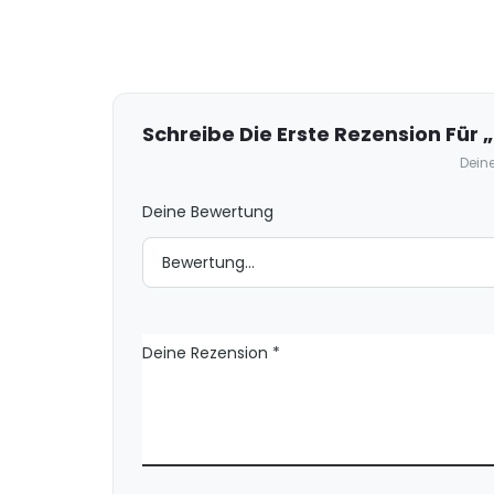
R
e
z
e
Schreibe Die Erste Rezension Für
n
Deine
s
Deine Bewertung
i
o
n
e
n
Deine Rezension
*