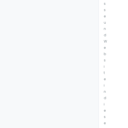
s
s
e
u
n
d
W
e
b
s
i
t
e
i
n
d
i
e
s
e