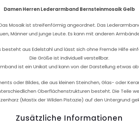
Damen Herren Lederarmband Bernsteinmosaik Gelb
s Mosaik ist streifenförmig angeordnet. Das Lederarmband m
rauen, Männer und junge Leute. Es kann mit anderen Armbänd
s besteht aus Edelstahl und lässt sich ohne Fremde Hilfe ein
Die Größe ist individuell verstellbar.
mband ist ein Unikat und kann von der Darstellung etwas a
ents oder Bildes, die aus kleinen Steinchen, Glas- oder Ke
terschiedlichen Oberflächenstrukturen besteht. Die Teile
nzenharz (Mastix der Wilden Pistazie) auf den Untergrund gek
Zusätzliche Informationen