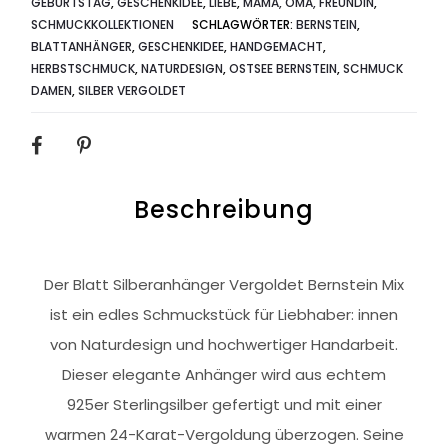
GEBURTSTAG
,
GESCHENKIDEE
,
LIEBE
,
MAMA, OMA, FREUNDIN
,
SCHMUCKKOLLEKTIONEN
SCHLAGWÖRTER:
BERNSTEIN
,
BLATTANHÄNGER
,
GESCHENKIDEE
,
HANDGEMACHT
,
HERBSTSCHMUCK
,
NATURDESIGN
,
OSTSEE BERNSTEIN
,
SCHMUCK
DAMEN
,
SILBER VERGOLDET
SHARE
Beschreibung
Der Blatt Silberanhänger Vergoldet Bernstein Mix
ist ein edles Schmuckstück für Liebhaber: innen
von Naturdesign und hochwertiger Handarbeit.
Dieser elegante Anhänger wird aus echtem
925er Sterlingsilber gefertigt und mit einer
warmen 24-Karat-Vergoldung überzogen. Seine