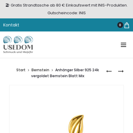
🏖️ Gratis Strandtasche ab 80 € Einkaufswert mit INIS-Produkten.
Gutscheincode: INIS
Kontakt
0
Start
Bernstein
Anhänger Silber 925 24k
OHRHÄNGE
HALSKETTE
vergoldet Bernstein Blatt Mix
SILBER
SILBER
925
925
24K
SCHWALBE
VERGOLDE
BERNSTEIN
COGNAC
KÜRBIS