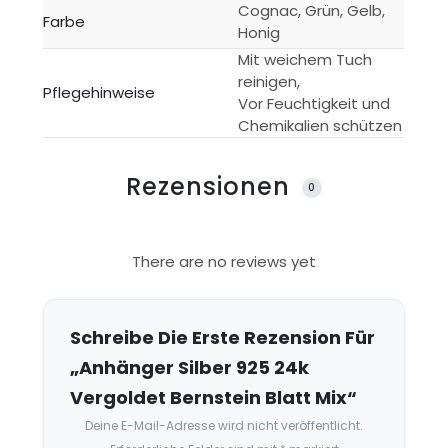
Cognac, Grün, Gelb,
Farbe
Honig
Mit weichem Tuch
reinigen,
Pflegehinweise
Vor Feuchtigkeit und
Chemikalien schützen
Rezensionen
0
R
There are no reviews yet
e
z
e
Schreibe Die Erste Rezension Für
n
„Anhänger Silber 925 24k
s
Vergoldet Bernstein Blatt Mix“
i
Deine E-Mail-Adresse wird nicht veröffentlicht.
o