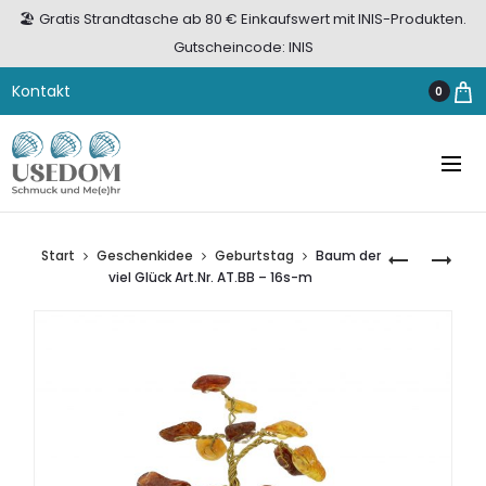
🏖️ Gratis Strandtasche ab 80 € Einkaufswert mit INIS-Produkten.
Gutscheincode: INIS
Kontakt
0
Start
Geschenkidee
Geburtstag
Baum der
DUR
BAUM
viel Glück Art.Nr. AT.BB – 16s-m
OHRHÄNGE
DER
SILBER
VIEL
925
GLÜCK
MIT
ART.NR.
BERNSTEIN,
AT.BB-
PERLMUTT
36S-
UND
M
STRANDSA