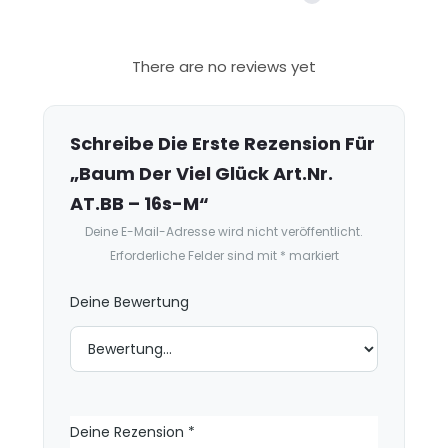
R
There are no reviews yet
e
z
e
Schreibe Die Erste Rezension Für
n
„Baum Der Viel Glück Art.Nr.
s
AT.BB – 16s-M“
i
Deine E-Mail-Adresse wird nicht veröffentlicht.
o
Erforderliche Felder sind mit
*
markiert
n
e
Deine Bewertung
n
Deine Rezension
*