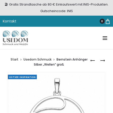
🏖️ Gratis Strandtasche ab 80 € Einkaufswert mit INIS-Produkten.
Gutscheincode: INIS
Kontakt
0
Start
Usedom Schmuck
Bernstein Anhänger
BERNSTEIN
BERNSTEIN
Silber „Wellen” groß
ANHÄNGER
OHRHÄNGE
SILBER
SILBER
OSTSEE-INSPIRATION
„WELLEN”
925
MITTEL
VERGOLDE
„MEERESGO
GRÜN