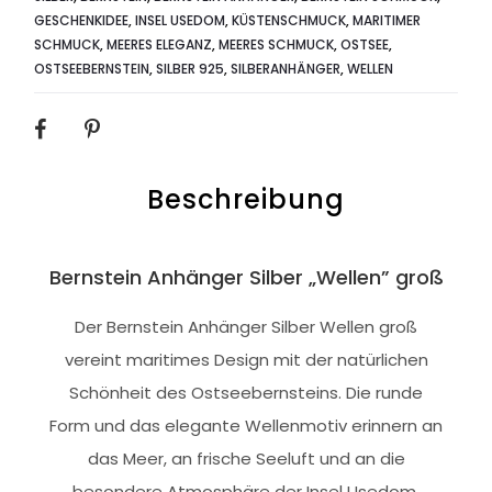
GESCHENKIDEE
,
INSEL USEDOM
,
KÜSTENSCHMUCK
,
MARITIMER
SCHMUCK
,
MEERES ELEGANZ
,
MEERES SCHMUCK
,
OSTSEE
,
OSTSEEBERNSTEIN
,
SILBER 925
,
SILBERANHÄNGER
,
WELLEN
SHARE
Beschreibung
Bernstein Anhänger Silber „Wellen” groß
Der Bernstein Anhänger Silber Wellen groß
vereint maritimes Design mit der natürlichen
Schönheit des Ostseebernsteins. Die runde
Form und das elegante Wellenmotiv erinnern an
das Meer, an frische Seeluft und an die
besondere Atmosphäre der Insel Usedom.