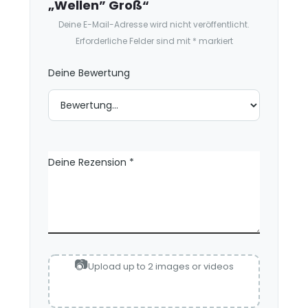
„Wellen” Groß“
i
Deine E-Mail-Adresse wird nicht veröffentlicht.
o
Erforderliche Felder sind mit
*
markiert
n
e
Deine Bewertung
n
Deine Rezension
*
Upload up to 2 images or videos