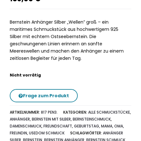
Bernstein Anhänger Silber „Wellen” groß – ein
maritimes Schmuckstück aus hochwertigem 925
Silber mit echtem Ostseebernstein. Die
geschwungenen Linien erinnern an sanfte
Meereswellen und machen den Anhänger zu einem
zeitlosen Begleiter für jeden Tag.
Nicht vorrätig
Frage zum Produkt
ARTIKELNUMMER:
817 PEN3.
KATEGORIEN:
ALLE SCHMUCKSTÜCKE
,
ANHÄNGER
,
BERNSTEIN MIT SILBER
,
BERNSTEINSCHMUCK
,
DAMENSCHMUCK
,
FREUNDSCHAFT
,
GEBURTSTAG
,
MAMA, OMA,
FREUNDIN
,
USEDOM SCHMUCK
SCHLAGWÖRTER:
ANHÄNGER
SILBER
,
BERNSTEIN
,
BERNSTEIN ANHÄNGER
,
BERNSTEIN SCHMUCK
,