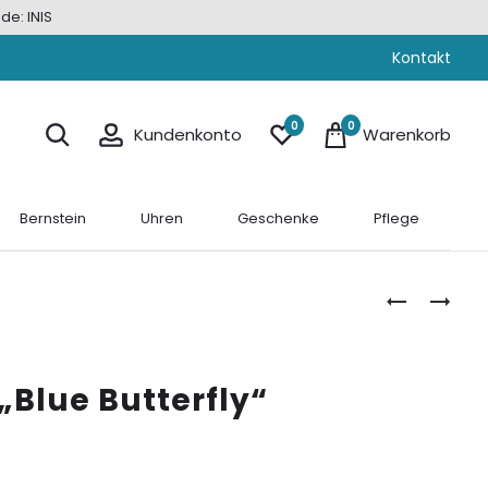
de: INIS
Kontakt
0
0
Kundenkonto
Warenkorb
Bernstein
Uhren
Geschenke
Pflege
CREOLE
CREOLE
SILBER
SILBER
„BLUE
„BLUE
HEART“
SPARK“
 „Blue Butterfly“