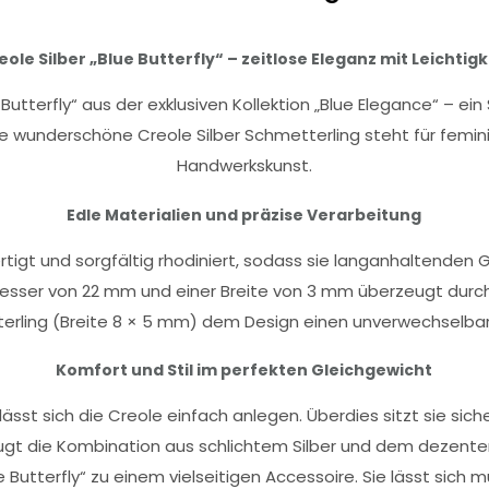
eole Silber „Blue Butterfly“ – zeitlose Eleganz mit Leichtigk
 Butterfly“ aus der exklusiven Kollektion „Blue Elegance“ – e
iese wunderschöne Creole Silber Schmetterling steht für femi
Handwerkskunst.
Edle Materialien und präzise Verarbeitung
ertigt und sorgfältig rhodiniert, sodass sie langanhaltenden 
esser von 22 mm und einer Breite von 3 mm überzeugt durch z
erling (Breite 8 × 5 mm) dem Design einen unverwechselbar
Komfort und Stil im perfekten Gleichgewicht
sst sich die Creole einfach anlegen. Überdies sitzt sie sich
ugt die Kombination aus schlichtem Silber und dem dezent
 Butterfly“ zu einem vielseitigen Accessoire. Sie lässt sich