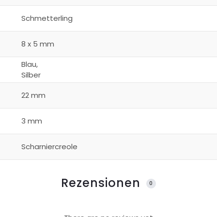
Schmetterling
8 x 5 mm
Blau,
Silber
22 mm
3 mm
Scharniercreole
Rezensionen
0