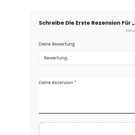
R
e
z
e
Schreibe Die Erste Rezension Für „
n
Deine
s
Deine Bewertung
i
o
n
e
n
Deine Rezension
*