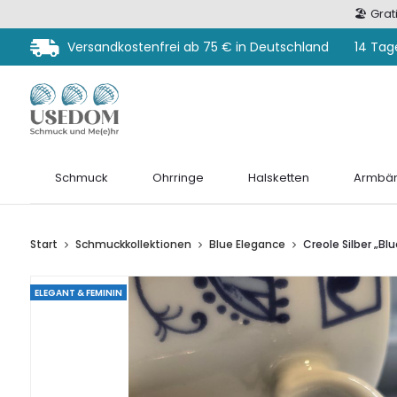
🏖️ Gra
Versandkostenfrei ab 75 € in Deutschland
14 Tag
Schmuck
Ohrringe
Halsketten
Armbän
Start
Schmuckkollektionen
Blue Elegance
Creole Silber „Blu
ELEGANT & FEMININ