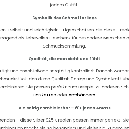
jedem Outfit.
Symbolik des Schmetterlings
on, Freiheit und Leichtigkeit – Eigenschaften, die diese Cre
orragend als liebevolles Geschenk für besondere Menschen ode
Schmucksammlung.
Qualität, die man sieht und fühlt
tigt und anschließend sorgfältig kontrolliert. Danach werden
n Schmuckstück, das durch Qualität, Design und Symbolkraft ü
mbinieren. Sie passen perfekt zum Beispiel zu anderen Sch
Halsketten
oder
Armbändern
.
Vielseitig kombinierbar – für jeden Anlass
Abenden – diese Silber 925 Creolen passen immer perfekt. Sie
mbination macht sie so besonders und vielseitig. Zudem ist s