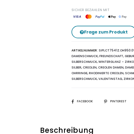
SICHER BEZAHLEN MIT
VISA
G
Pay
Pay
Pal
Pay
Frage zum Produkt
ARTIKELNUMMER:
SIPLCT7541Z.OH950.
DAMENSCHMUCK
,
FREUNDSCHAFT
,
GEBU
SILBERSCHMUCK
,
WINTERGLANZ – ZIRKO
SILBER
,
CREOLEN
,
CREOLEN DAMEN
,
DAME
OHRRINGE
,
RHODINIERTE CREOLEN
,
SCHM
SILBERSCHMUCK
,
VALENTINSTAG
,
ZIRKO
SHARE
FACEBOOK
PINTEREST
Beschreibung