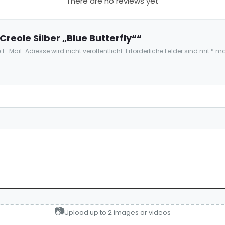
There are no reviews yet
Creole Silber „Blue Butterfly““
 E-Mail-Adresse wird nicht veröffentlicht.
Erforderliche Felder sind mit
*
mar
Upload up to 2 images or videos