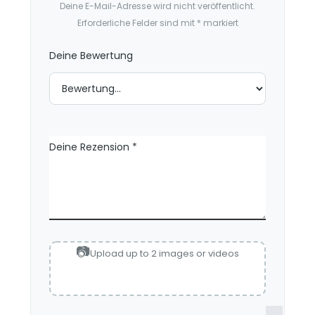
Deine E-Mail-Adresse wird nicht veröffentlicht.
o
Erforderliche Felder sind mit
*
markiert
n
e
Deine Bewertung
n
Deine Rezension
*
Upload up to 2 images or videos