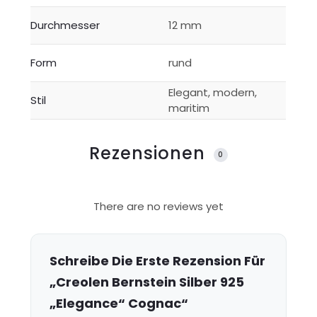
Durchmesser
12 mm
Form
rund
Elegant, modern,
Stil
maritim
Rezensionen
0
R
There are no reviews yet
e
z
e
Schreibe Die Erste Rezension Für
n
„Creolen Bernstein Silber 925
s
„Elegance“ Cognac“
i