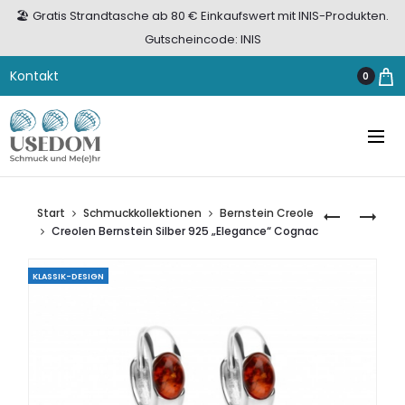
🏖️ Gratis Strandtasche ab 80 € Einkaufswert mit INIS-Produkten.
Gutscheincode: INIS
Kontakt
0
Start
Schmuckkollektionen
Bernstein Creole
CREOLEN
KERZE
Creolen Bernstein Silber 925 „Elegance“ Cognac
BERNSTEIN
MIT
SILBER
BERNSTEIN
KLASSIK-DESIGN
925
KEGEL
„MODERN”
AT.KEGEL.1
COGNAC