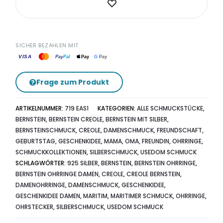
SICHER BEZAHLEN MIT
VISA
G
Pay
Pay
Pal
Pay
Frage zum Produkt
ARTIKELNUMMER:
719 EAS1
KATEGORIEN:
ALLE SCHMUCKSTÜCKE
,
BERNSTEIN
,
BERNSTEIN CREOLE
,
BERNSTEIN MIT SILBER
,
BERNSTEINSCHMUCK
,
CREOLE
,
DAMENSCHMUCK
,
FREUNDSCHAFT
,
GEBURTSTAG
,
GESCHENKIDEE
,
MAMA, OMA, FREUNDIN
,
OHRRINGE
,
SCHMUCKKOLLEKTIONEN
,
SILBERSCHMUCK
,
USEDOM SCHMUCK
SCHLAGWÖRTER:
925 SILBER
,
BERNSTEIN
,
BERNSTEIN OHRRINGE
,
BERNSTEIN OHRRINGE DAMEN
,
CREOLE
,
CREOLE BERNSTEIN
,
DAMENOHRRINGE
,
DAMENSCHMUCK
,
GESCHENKIDEE
,
GESCHENKIDEE DAMEN
,
MARITIM
,
MARITIMER SCHMUCK
,
OHRRINGE
,
OHRSTECKER
,
SILBERSCHMUCK
,
USEDOM SCHMUCK