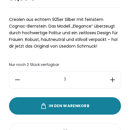
Creolen aus echtem 925er Silber mit feinstem
Cognac-Bernstein. Das Modell „Elegance“ überzeugt
durch hochwertige Politur und ein zeitloses Design für
Frauen. Robust, hautneutral und stilvoll verpackt – hol
dir jetzt das Original von Usedom Schmuck!
Nur noch 2 Stück verfügbar
Creolen
Bernstein
Silber
925
IN DEN WARENKORB
„Elegance“
Cognac
Menge