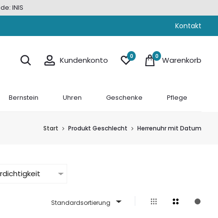
de: INIS
Kontakt
0
0
Kundenkonto
Warenkorb
Bernstein
Uhren
Geschenke
Pflege
Start
Produkt Geschlecht
Herrenuhr mit Datum
dichtigkeit
Standardsortierung