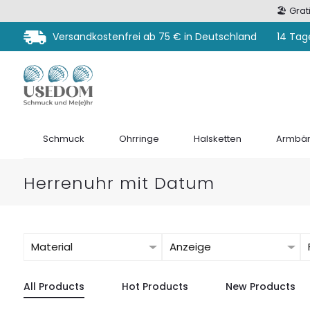
🏖️ Gra
Versandkostenfrei ab 75 € in Deutschland
14 Tag
Schmuck
Ohrringe
Halsketten
Armbän
Herrenuhr mit Datum
Material
Anzeige
All Products
Hot Products
New Products