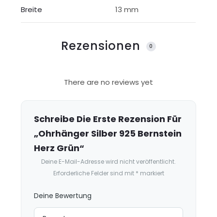
Breite
13 mm
Rezensionen
0
R
There are no reviews yet
e
z
e
Schreibe Die Erste Rezension Für
n
„Ohrhänger Silber 925 Bernstein
s
Herz Grün“
i
Deine E-Mail-Adresse wird nicht veröffentlicht.
o
Erforderliche Felder sind mit
*
markiert
n
e
Deine Bewertung
n