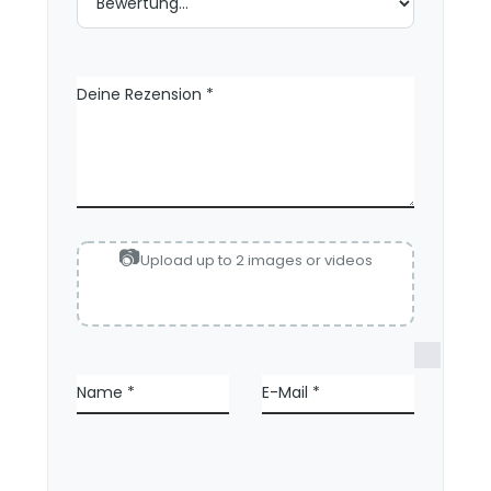
Deine Rezension
*
Upload up to 2 images or videos
N
a
Name
*
E-Mail
*
m
e
,
E