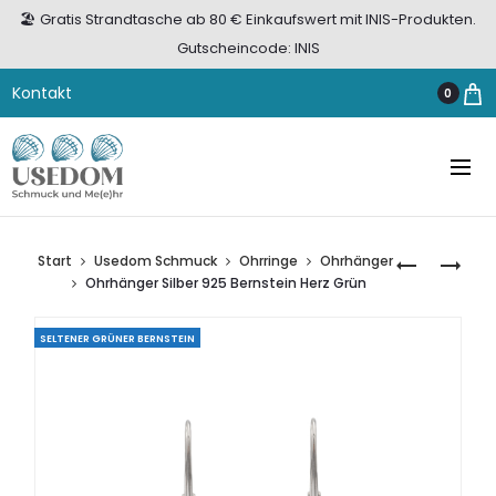
🏖️ Gratis Strandtasche ab 80 € Einkaufswert mit INIS-Produkten.
Gutscheincode: INIS
Kontakt
0
Start
Usedom Schmuck
Ohrringe
Ohrhänger
OHRHÄNGE
OHRSTECK
Ohrhänger Silber 925 Bernstein Herz Grün
SILBER
GOLD
925
333
SELTENER GRÜNER BERNSTEIN
BERNSTEIN
HERZ
HERZ
„GLÜCK
GELB
DER
LIEBE“