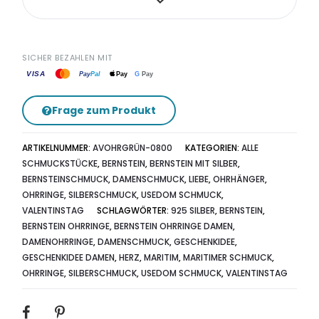
SICHER BEZAHLEN MIT
VISA
G
Pay
Pay
Pal
Pay
Frage zum Produkt
ARTIKELNUMMER:
AVOHRGRÜN-0800
KATEGORIEN:
ALLE
SCHMUCKSTÜCKE
,
BERNSTEIN
,
BERNSTEIN MIT SILBER
,
BERNSTEINSCHMUCK
,
DAMENSCHMUCK
,
LIEBE
,
OHRHÄNGER
,
OHRRINGE
,
SILBERSCHMUCK
,
USEDOM SCHMUCK
,
VALENTINSTAG
SCHLAGWÖRTER:
925 SILBER
,
BERNSTEIN
,
BERNSTEIN OHRRINGE
,
BERNSTEIN OHRRINGE DAMEN
,
DAMENOHRRINGE
,
DAMENSCHMUCK
,
GESCHENKIDEE
,
GESCHENKIDEE DAMEN
,
HERZ
,
MARITIM
,
MARITIMER SCHMUCK
,
OHRRINGE
,
SILBERSCHMUCK
,
USEDOM SCHMUCK
,
VALENTINSTAG
SHARE