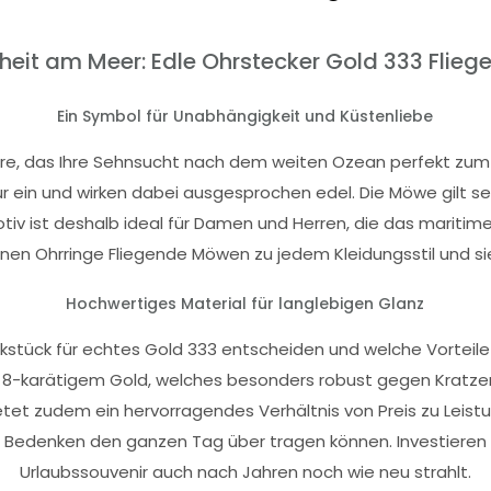
eiheit am Meer: Edle Ohrstecker Gold 333 Fli
Ein Symbol für Unabhängigkeit und Küstenliebe
e, das Ihre Sehnsucht nach dem weiten Ozean perfekt zum 
in und wirken dabei ausgesprochen edel. Die Möwe gilt seit 
iv ist deshalb ideal für Damen und Herren, die das mariti
nen Ohrringe Fliegende Möwen zu jedem Kleidungsstil und sie 
Hochwertiges Material für langlebigen Glanz
stück für echtes Gold 333 entscheiden und welche Vorteile
karätigem Gold, welches besonders robust gegen Kratzer im 
et zudem ein hervorragendes Verhältnis von Preis zu Leistu
edenken den ganzen Tag über tragen können. Investieren Sie 
Urlaubssouvenir auch nach Jahren noch wie neu strahlt.