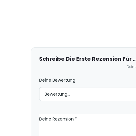
R
e
z
e
Schreibe Die Erste Rezension Für
n
Deine
s
Deine Bewertung
i
o
n
e
n
Deine Rezension
*