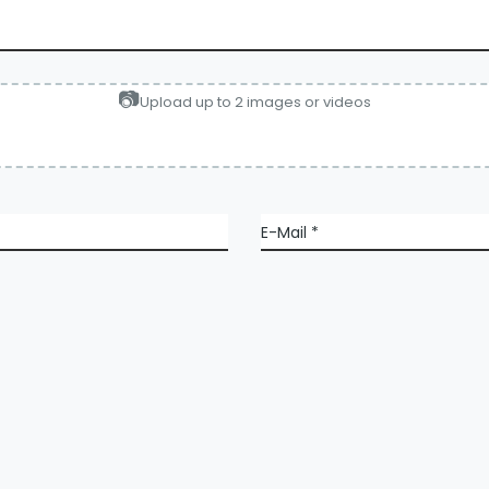
Upload up to 2 images or videos
E-Mail
*