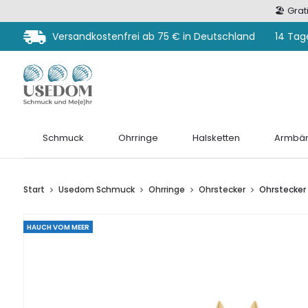
🏖️ Gra
Versandkostenfrei ab 75 € in Deutschland
14 Tag
Schmuck
Ohrringe
Halsketten
Armbän
Start
Usedom Schmuck
Ohrringe
Ohrstecker
Ohrstecker
HAUCH VOM MEER