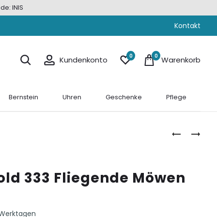
de: INIS
Kontakt
0
0
Kundenkonto
Warenkorb
Bernstein
Uhren
Geschenke
Pflege
OHRSTECK
OHRSTECK
GOLD
GOLD
333
333
MÖWEN
SCHNECKE
old 333 Fliegende Möwen
 Werktagen