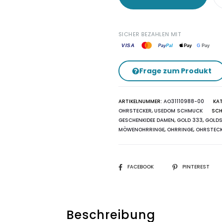
SICHER BEZAHLEN MIT
VISA
G
Pay
Pay
Pal
Pay
Frage zum Produkt
ARTIKELNUMMER:
AO31110988-00
KA
OHRSTECKER
,
USEDOM SCHMUCK
SC
GESCHENKIDEE DAMEN
,
GOLD 333
,
GOLD
MÖWENOHRRINGE
,
OHRRINGE
,
OHRSTEC
SHARE
FACEBOOK
PINTEREST
Beschreibung