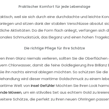
Praktischer Komfort für jede Lebenslage
 praktisch, weil sie sich durch eine durchdachte und leichte K
anlegen und sitzen dank der stabilen Verschlüsse absolut si
iche Aktivitäten. Da die Form flach anliegt, verfangen sich di
nktionales Schmuckstück, das Eleganz und einen hohen Tragek
Die richtige Pflege für Ihre Schätze
n ihren Glanz niemals verlieren, sollten Sie die Oberfläche
m Chlorwasser, damit die feine Goldlegierung ihre Brillanz 
 Sie ihn nachts einmal ablegen möchten. So schützen Sie die
 Behandlung wird dieser maritime Goldschmuck zu einem leben
maritime Welt von
Insel Gefühle
! Möchten Sie Ihren Look harm
gende Möwen
, um ein stilvolles Set aus echtem Gold zu kreie
weitere Schätze, die perfekt zu Ihren neuen Ohrringen passen