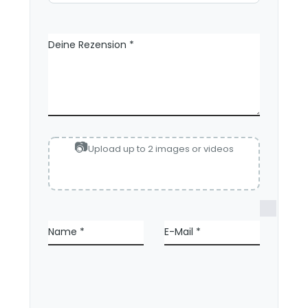
Deine Rezension
*
Upload up to 2 images or videos
N
a
Name
*
E-Mail
*
m
e
,
E