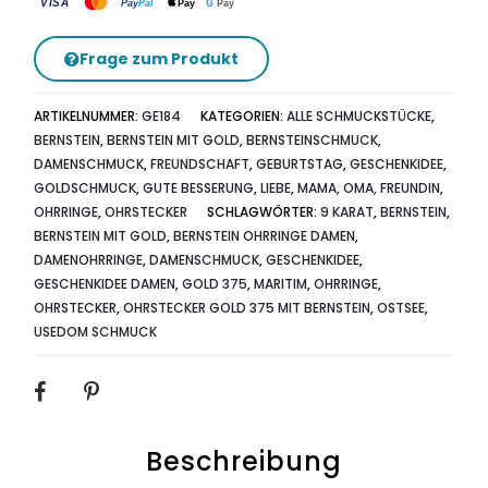
VISA
G
Pay
Pay
Pal
Pay
Frage zum Produkt
ARTIKELNUMMER:
GE184
KATEGORIEN:
ALLE SCHMUCKSTÜCKE
,
BERNSTEIN
,
BERNSTEIN MIT GOLD
,
BERNSTEINSCHMUCK
,
DAMENSCHMUCK
,
FREUNDSCHAFT
,
GEBURTSTAG
,
GESCHENKIDEE
,
GOLDSCHMUCK
,
GUTE BESSERUNG
,
LIEBE
,
MAMA, OMA, FREUNDIN
,
OHRRINGE
,
OHRSTECKER
SCHLAGWÖRTER:
9 KARAT
,
BERNSTEIN
,
BERNSTEIN MIT GOLD
,
BERNSTEIN OHRRINGE DAMEN
,
DAMENOHRRINGE
,
DAMENSCHMUCK
,
GESCHENKIDEE
,
GESCHENKIDEE DAMEN
,
GOLD 375
,
MARITIM
,
OHRRINGE
,
OHRSTECKER
,
OHRSTECKER GOLD 375 MIT BERNSTEIN
,
OSTSEE
,
USEDOM SCHMUCK
SHARE
Beschreibung