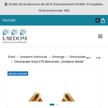
🏖️ Gratis Strandtasche ab 80 € Einkaufswert mit INIS-Produkten.
Gutscheincode: INIS
Kontakt
0
Start
Usedom Schmuck
Ohrringe
Ohrstecker
RING
OHRSTECK
Ohrstecker Gold 375 Bernstein „Goldene Welle”
GOLD
GOLD
375
375
WELLEN-DESIGN
MIT
BERNSTEIN
BERNSTEIN
„COGNAC
„FEIN
PUR”
UND
ZART“