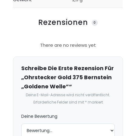
Rezensionen
0
R
There are no reviews yet
e
z
e
Schreibe Die Erste Rezension Für
n
„Ohrstecker Gold 375 Bernstein
s
„Goldene Welle”“
i
Deine E-Mail-Adresse wird nicht veröffentlicht.
o
Erforderliche Felder sind mit
*
markiert
n
e
Deine Bewertung
n