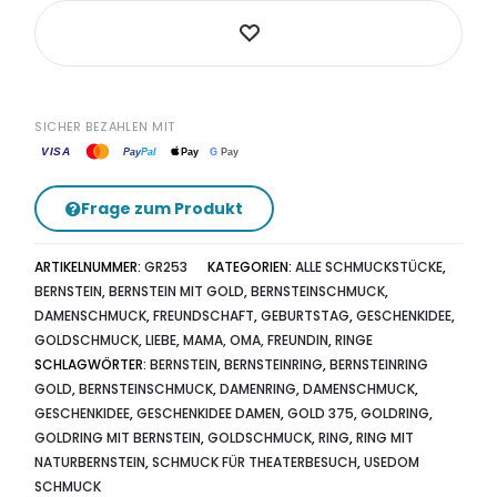
SICHER BEZAHLEN MIT
VISA
G
Pay
Pay
Pal
Pay
Frage zum Produkt
ARTIKELNUMMER:
GR253
KATEGORIEN:
ALLE SCHMUCKSTÜCKE
,
BERNSTEIN
,
BERNSTEIN MIT GOLD
,
BERNSTEINSCHMUCK
,
DAMENSCHMUCK
,
FREUNDSCHAFT
,
GEBURTSTAG
,
GESCHENKIDEE
,
GOLDSCHMUCK
,
LIEBE
,
MAMA, OMA, FREUNDIN
,
RINGE
SCHLAGWÖRTER:
BERNSTEIN
,
BERNSTEINRING
,
BERNSTEINRING
GOLD
,
BERNSTEINSCHMUCK
,
DAMENRING
,
DAMENSCHMUCK
,
GESCHENKIDEE
,
GESCHENKIDEE DAMEN
,
GOLD 375
,
GOLDRING
,
GOLDRING MIT BERNSTEIN
,
GOLDSCHMUCK
,
RING
,
RING MIT
NATURBERNSTEIN
,
SCHMUCK FÜR THEATERBESUCH
,
USEDOM
SCHMUCK