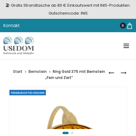
🏖️ Gratis Strandtasche ab 80 € Einkaufswert mit INIS-Produkten.
Gutscheincode: INIS
Kontakt
0
Start
Bernstein
Ring Gold 375 mit Bernstein
RING
OHRSTECK
„Fein und Zart“
GOLD
GOLD
375
375
FEDERLEICHTES DESIGN
MIT
BERNSTEIN
BERNSTEIN
„GOLDENE
„RECHTECK
WELLE”