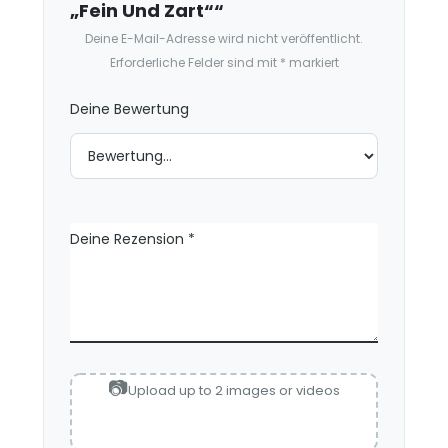
s
„Fein Und Zart““
i
Deine E-Mail-Adresse wird nicht veröffentlicht.
o
Erforderliche Felder sind mit
*
markiert
n
e
Deine Bewertung
n
Deine Rezension
*
Upload up to 2 images or videos