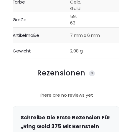
Farbe
Gelb,
Gold
59,
Größe
63
Artikelmaße
7 mm x 6 mm
Gewicht
2,08 g
Rezensionen
0
R
There are no reviews yet
e
z
e
Schreibe Die Erste Rezension Für
n
„Ring Gold 375 Mit Bernstein