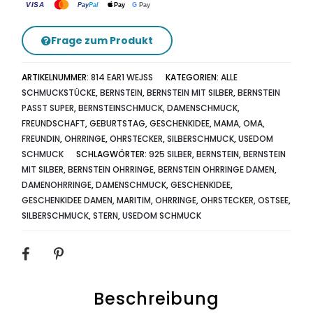
VISA
G
Pay
Pay
Pal
Pay
Frage zum Produkt
ARTIKELNUMMER:
814 EAR1 WEJSS
KATEGORIEN:
ALLE
SCHMUCKSTÜCKE
,
BERNSTEIN
,
BERNSTEIN MIT SILBER
,
BERNSTEIN
PASST SUPER
,
BERNSTEINSCHMUCK
,
DAMENSCHMUCK
,
FREUNDSCHAFT
,
GEBURTSTAG
,
GESCHENKIDEE
,
MAMA, OMA,
FREUNDIN
,
OHRRINGE
,
OHRSTECKER
,
SILBERSCHMUCK
,
USEDOM
SCHMUCK
SCHLAGWÖRTER:
925 SILBER
,
BERNSTEIN
,
BERNSTEIN
MIT SILBER
,
BERNSTEIN OHRRINGE
,
BERNSTEIN OHRRINGE DAMEN
,
DAMENOHRRINGE
,
DAMENSCHMUCK
,
GESCHENKIDEE
,
GESCHENKIDEE DAMEN
,
MARITIM
,
OHRRINGE
,
OHRSTECKER
,
OSTSEE
,
SILBERSCHMUCK
,
STERN
,
USEDOM SCHMUCK
SHARE
Beschreibung