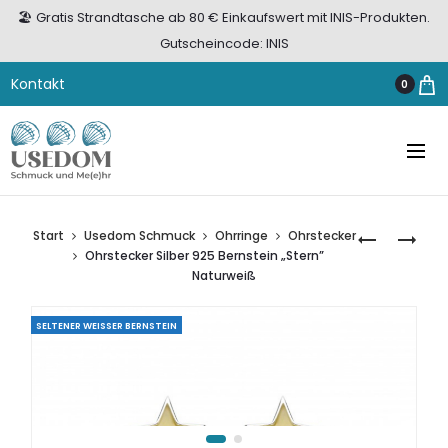
🏖️ Gratis Strandtasche ab 80 € Einkaufswert mit INIS-Produkten.
Gutscheincode: INIS
Kontakt
0
Start
Usedom Schmuck
Ohrringe
Ohrstecker
CREOLEN
OHRSTECK
Ohrstecker Silber 925 Bernstein „Stern”
BERNSTEIN
SILBER
Naturweiß
SILBER
925
925
BERNSTEIN
SELTENER WEISSER BERNSTEIN
„ELEGANCE
„STERN”
WEISS
GRÜN