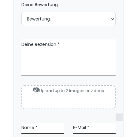
e
Deine Bewertung
n
Deine Rezension
*
Upload up to 2 images or videos
N
a
Name
*
E-Mail
*
m