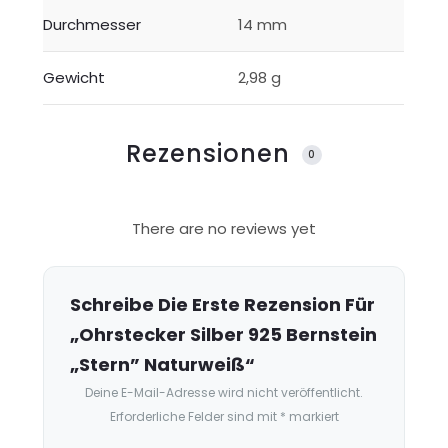
Durchmesser
14 mm
Gewicht
2,98 g
Rezensionen
0
R
There are no reviews yet
e
z
e
Schreibe Die Erste Rezension Für
n
„Ohrstecker Silber 925 Bernstein
s
„Stern” Naturweiß“
i
Deine E-Mail-Adresse wird nicht veröffentlicht.
o
Erforderliche Felder sind mit
*
markiert
n