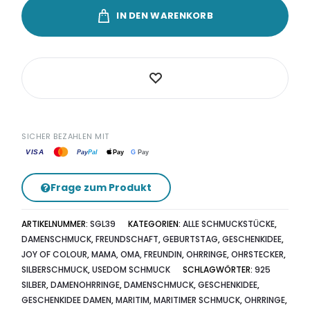
IN DEN WARENKORB
SICHER BEZAHLEN MIT
VISA
G
Pay
Pay
Pal
Pay
Frage zum Produkt
ARTIKELNUMMER:
SGL39
KATEGORIEN:
ALLE SCHMUCKSTÜCKE
,
DAMENSCHMUCK
,
FREUNDSCHAFT
,
GEBURTSTAG
,
GESCHENKIDEE
,
JOY OF COLOUR
,
MAMA, OMA, FREUNDIN
,
OHRRINGE
,
OHRSTECKER
,
SILBERSCHMUCK
,
USEDOM SCHMUCK
SCHLAGWÖRTER:
925
SILBER
,
DAMENOHRRINGE
,
DAMENSCHMUCK
,
GESCHENKIDEE
,
GESCHENKIDEE DAMEN
,
MARITIM
,
MARITIMER SCHMUCK
,
OHRRINGE
,