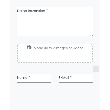
Deine Rezension
*
Upload up to 2 images or videos
N
a
Name
*
E-Mail
*
m
e
,
E
-