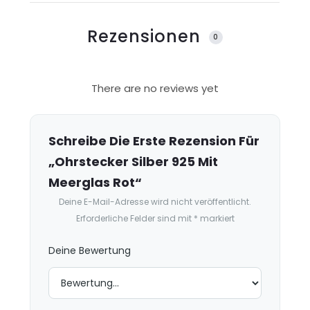
Rezensionen
0
R
There are no reviews yet
e
z
e
Schreibe Die Erste Rezension Für
n
„Ohrstecker Silber 925 Mit
s
Meerglas Rot“
i
Deine E-Mail-Adresse wird nicht veröffentlicht.
o
Erforderliche Felder sind mit
*
markiert
n
e
Deine Bewertung
n