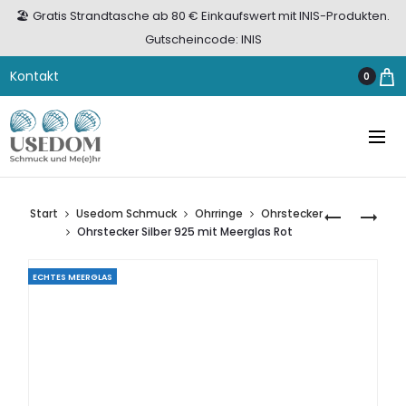
🏖️ Gratis Strandtasche ab 80 € Einkaufswert mit INIS-Produkten.
Gutscheincode: INIS
Kontakt
0
Start
Usedom Schmuck
Ohrringe
Ohrstecker
OHRSTECK
OHRSTECK
Ohrstecker Silber 925 mit Meerglas Rot
SILBER
SILBER
925
925
ECHTES MEERGLAS
MIT
MIT
MEERGLAS
MEERGLAS
TÜRKIS
GRÜN