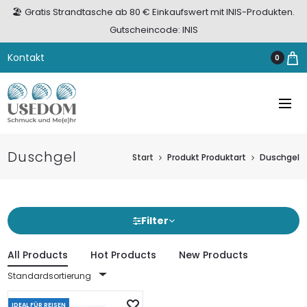
🏖️ Gratis Strandtasche ab 80 € Einkaufswert mit INIS-Produkten.
Gutscheincode: INIS
Kontakt
0
Duschgel
Start
Produkt Produktart
Duschgel
Filter
All Products
Hot Products
New Products
Standardsortierung
IDEAL FÜR REISEN