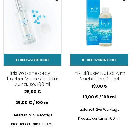
IN DEN WARENKORB
IN DEN WARENKORB
Inis Wäschespray –
Inis Diffuser Duftöl zum
frischer Meeresduft für
Nachfüllen 100 ml
Zuhause, 100 ml
19,00
€
25,00
€
19,00
€
/
100
ml
25,00
€
/
100
ml
Lieferzeit:
2-5 Werktage
Lieferzeit:
2-5 Werktage
Product contains: 100
ml
Product contains: 100
ml