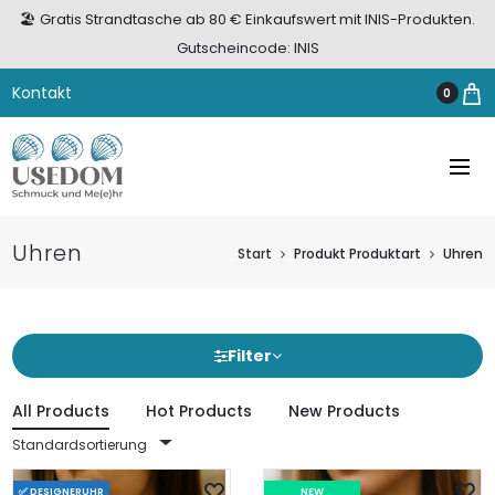
🏖️ Gratis Strandtasche ab 80 € Einkaufswert mit INIS-Produkten.
Gutscheincode: INIS
Kontakt
0
Uhren
Start
Produkt Produktart
Uhren
Filter
All Products
Hot Products
New Products
Standardsortierung
✅ DESIGNERUHR
NEW