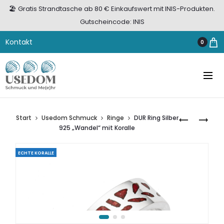
🏖️ Gratis Strandtasche ab 80 € Einkaufswert mit INIS-Produkten.
Gutscheincode: INIS
Kontakt
0
Start
Usedom Schmuck
Ringe
DUR Ring Silber
ROLF
DUR
925 „Wandel“ mit Koralle
CREMER
DAMEN
DAMENUHR
FUSSKETTE S
ECHTE KORALLE
TURN-
ILBER 9
S
25 „
ART.NR.
SEESTERN“
507733
LEDERBAND
SCHWARZ