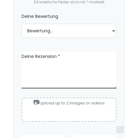
Erforderliche Felder sind mit
*
markiert
n
e
Deine Bewertung
n
Deine Rezension
*
Upload up to 2 images or videos
N
a