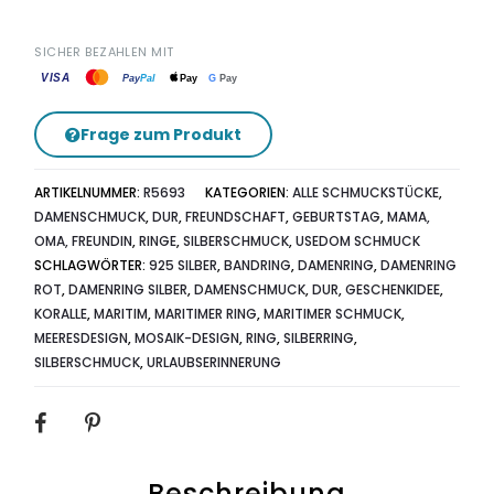
SICHER BEZAHLEN MIT
VISA
G
Pay
Pay
Pal
Pay
Frage zum Produkt
ARTIKELNUMMER:
R5693
KATEGORIEN:
ALLE SCHMUCKSTÜCKE
,
DAMENSCHMUCK
,
DUR
,
FREUNDSCHAFT
,
GEBURTSTAG
,
MAMA,
OMA, FREUNDIN
,
RINGE
,
SILBERSCHMUCK
,
USEDOM SCHMUCK
SCHLAGWÖRTER:
925 SILBER
,
BANDRING
,
DAMENRING
,
DAMENRING
ROT
,
DAMENRING SILBER
,
DAMENSCHMUCK
,
DUR
,
GESCHENKIDEE
,
KORALLE
,
MARITIM
,
MARITIMER RING
,
MARITIMER SCHMUCK
,
MEERESDESIGN
,
MOSAIK-DESIGN
,
RING
,
SILBERRING
,
SILBERSCHMUCK
,
URLAUBSERINNERUNG
SHARE
Beschreibung