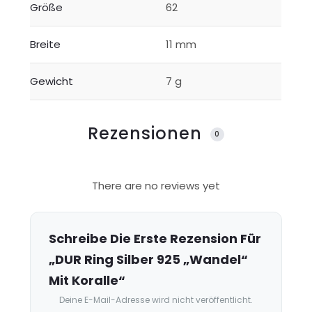
Größe
62
Breite
11 mm
Gewicht
7 g
Rezensionen
0
R
There are no reviews yet
e
z
e
Schreibe Die Erste Rezension Für
n
„DUR Ring Silber 925 „Wandel“
s
Mit Koralle“
i
Deine E-Mail-Adresse wird nicht veröffentlicht.
o