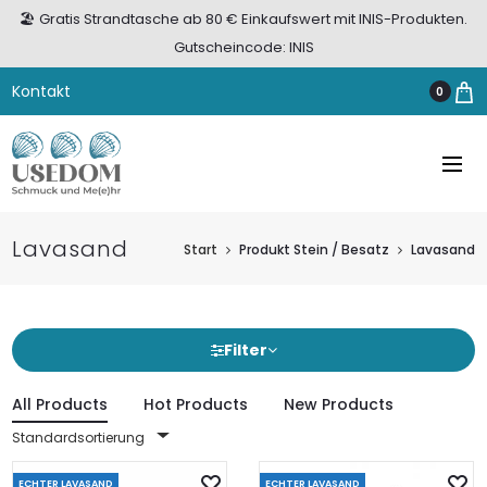
🏖️ Gratis Strandtasche ab 80 € Einkaufswert mit INIS-Produkten.
Gutscheincode: INIS
Kontakt
0
Lavasand
Start
Produkt Stein / Besatz
Lavasand
Filter
All Products
Hot Products
New Products
Standardsortierung
ECHTER LAVASAND
ECHTER LAVASAND