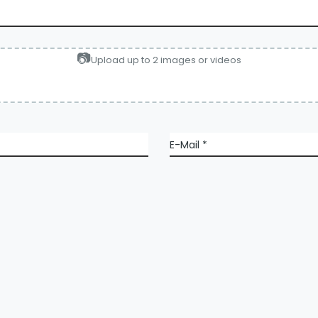
Upload up to 2 images or videos
E-Mail
*