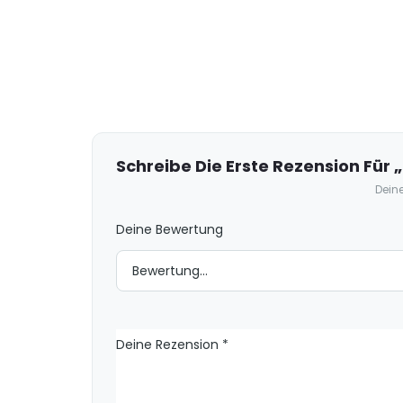
R
e
z
e
Schreibe Die Erste Rezension Für
n
Deine
s
Deine Bewertung
i
o
n
e
n
Deine Rezension
*