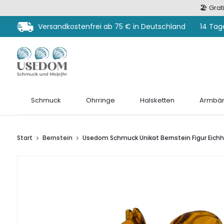
🏖️ Gra
Versandkostenfrei ab 75 € in Deutschland
14 Tag
Schmuck
Ohrringe
Halsketten
Armbän
Start
Bernstein
Usedom Schmuck Unikat Bernstein Figur Eich