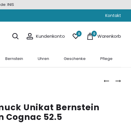
de: INIS
Kontakt
0
0
Kundenkonto
Warenkorb
Bernstein
Uhren
Geschenke
Pflege
USEDOM
RING
SCHMUCK
SILBER
DAMEN
925
HERREN
„INSEL-
uck Unikat Bernstein
KAFFEEMAS
SILHOUETTE
EDELSTAHL
rn Cognac 52.5
BERNSTEIN
EDY10.100