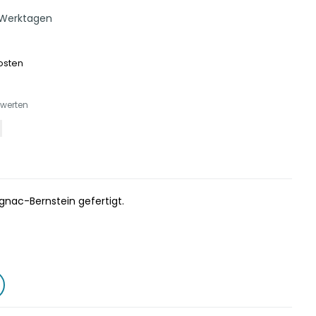
 Werktagen
osten
ewerten
gnac-Bernstein gefertigt.