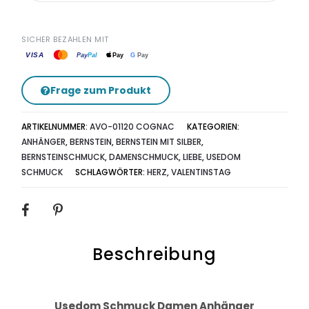
SICHER BEZAHLEN MIT
VISA
G
Pay
Pay
Pal
Pay
Frage zum Produkt
ARTIKELNUMMER:
AVO-01120 COGNAC
KATEGORIEN:
ANHÄNGER
,
BERNSTEIN
,
BERNSTEIN MIT SILBER
,
BERNSTEINSCHMUCK
,
DAMENSCHMUCK
,
LIEBE
,
USEDOM
SCHMUCK
SCHLAGWÖRTER:
HERZ
,
VALENTINSTAG
SHARE
Beschreibung
Usedom Schmuck Damen Anhänger