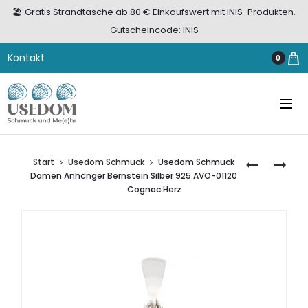
🏖️ Gratis Strandtasche ab 80 € Einkaufswert mit INIS-Produkten.
Gutscheincode: INIS
Kontakt
0
Start
Usedom Schmuck
Usedom Schmuck
OHRSTECK
OHRSTECK
Damen Anhänger Bernstein Silber 925 AVO-01120
SILBER
SILBER
Cognac Herz
925
925
BERNSTEIN
HERZ
COGNAC
BERNSTEIN
HERZ
COGNAC