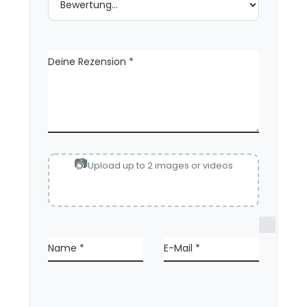
Deine Rezension
*
Upload up to 2 images or videos
N
a
Name
*
E-Mail
*
m
e
,