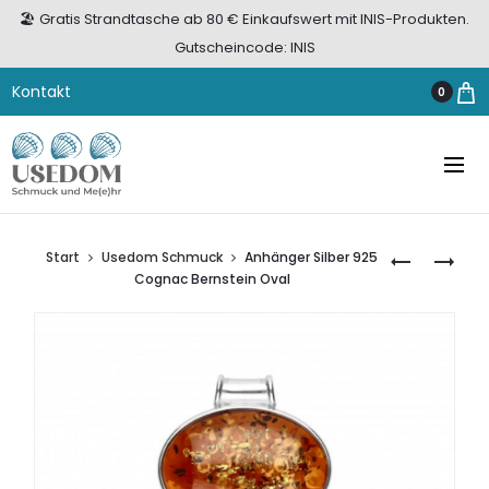
🏖️ Gratis Strandtasche ab 80 € Einkaufswert mit INIS-Produkten.
Gutscheincode: INIS
Kontakt
0
Start
Usedom Schmuck
Anhänger Silber 925
ANHÄNGER
OHRHÄNGE
Cognac Bernstein Oval
GOLD
SILBER
333
925
MANDALA
BERNSTEIN
DOPPELKRE