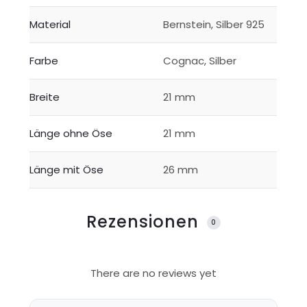
Material
Bernstein, Silber 925
Farbe
Cognac, Silber
Breite
21 mm
Länge ohne Öse
21 mm
Länge mit Öse
26 mm
Rezensionen
0
R
There are no reviews yet
e