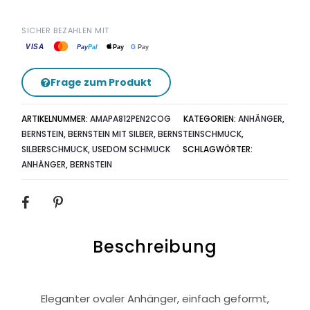
SICHER BEZAHLEN MIT
VISA
G
Pay
Pay
Pal
Pay
Frage zum Produkt
ARTIKELNUMMER:
AMAPA812PEN2COG
KATEGORIEN:
ANHÄNGER
,
BERNSTEIN
,
BERNSTEIN MIT SILBER
,
BERNSTEINSCHMUCK
,
SILBERSCHMUCK
,
USEDOM SCHMUCK
SCHLAGWÖRTER:
ANHÄNGER
,
BERNSTEIN
SHARE
Beschreibung
Eleganter ovaler Anhänger, einfach geformt,