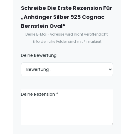
z
e
Schreibe Die Erste Rezension Für
n
„Anhänger Silber 925 Cognac
s
Bernstein Oval“
i
Deine E-Mail-Adresse wird nicht veröffentlicht.
o
Erforderliche Felder sind mit
*
markiert
n
e
Deine Bewertung
n
Deine Rezension
*