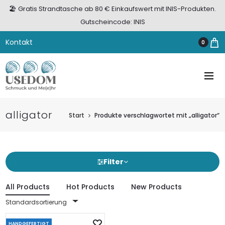
🏖️ Gratis Strandtasche ab 80 € Einkaufswert mit INIS-Produkten.
Gutscheincode: INIS
Kontakt
0
alligator
Start
Produkte verschlagwortet mit „alligator“
Filter
All Products
Hot Products
New Products
Standardsortierung
HANDGEFERTIGT