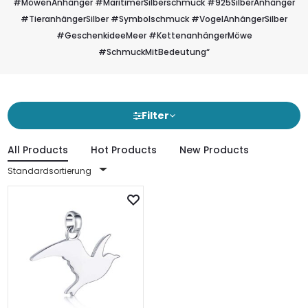
#MöwenAnhänger #MaritimerSilberschmuck #925SilberAnhänger
#TieranhängerSilber #Symbolschmuck #VogelAnhängerSilber
#GeschenkideeMeer #KettenanhängerMöwe
#SchmuckMitBedeutung“
Filter
All Products
Hot Products
New Products
Standardsortierung