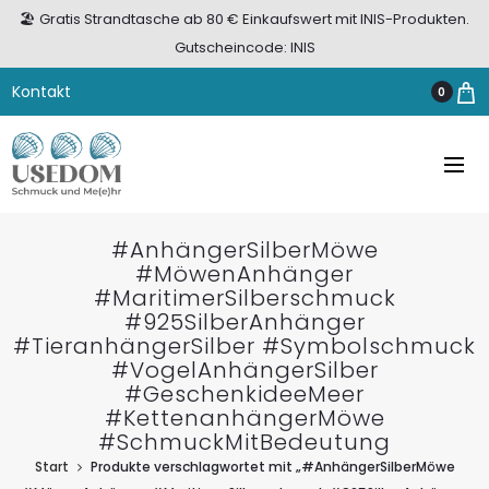
🏖️ Gratis Strandtasche ab 80 € Einkaufswert mit INIS-Produkten.
Gutscheincode: INIS
Kontakt
0
#AnhängerSilberMöwe
#MöwenAnhänger
#MaritimerSilberschmuck
#925SilberAnhänger
#TieranhängerSilber #Symbolschmuck
#VogelAnhängerSilber
#GeschenkideeMeer
#KettenanhängerMöwe
#SchmuckMitBedeutung
Start
Produkte verschlagwortet mit „#AnhängerSilberMöwe