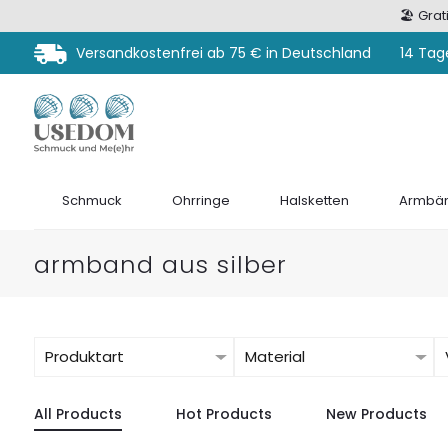
🏖️ Gra
Versandkostenfrei ab 75 € in Deutschland
14 Tag
Schmuck
Ohrringe
Halsketten
Armbän
armband aus silber
Produktart
Material
All Products
Hot Products
New Products