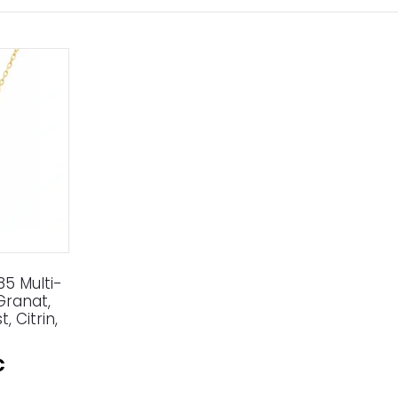
85 Multi-
Granat,
, Citrin,
€