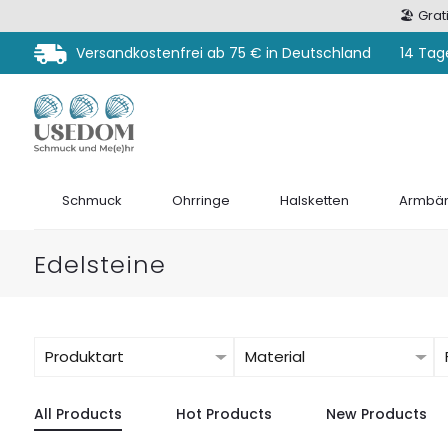
🏖️ Gra
Versandkostenfrei ab 75 € in Deutschland
14 Tag
Schmuck
Ohrringe
Halsketten
Armbän
Edelsteine
Produktart
Material
All Products
Hot Products
New Products