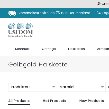
🏖️ Gra
Versandkostenfrei ab 75 € in Deutschland
14 Tag
Schmuck
Ohrringe
Halsketten
Armbän
Gelbgold Halskette
Produktart
Material
All Products
Hot Products
New Products