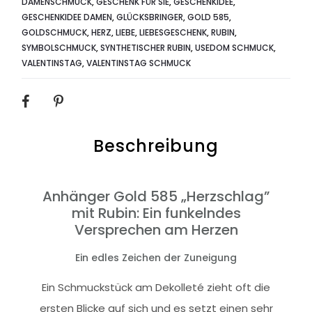
DAMENSCHMUCK
,
GESCHENK FÜR SIE
,
GESCHENKIDEE
,
GESCHENKIDEE DAMEN
,
GLÜCKSBRINGER
,
GOLD 585
,
GOLDSCHMUCK
,
HERZ
,
LIEBE
,
LIEBESGESCHENK
,
RUBIN
,
SYMBOLSCHMUCK
,
SYNTHETISCHER RUBIN
,
USEDOM SCHMUCK
,
VALENTINSTAG
,
VALENTINSTAG SCHMUCK
SHARE
Beschreibung
Anhänger Gold 585 „Herzschlag”
mit Rubin: Ein funkelndes
Versprechen am Herzen
Ein edles Zeichen der Zuneigung
Ein Schmuckstück am Dekolleté zieht oft die
ersten Blicke auf sich und es setzt einen sehr