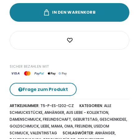
„Herzschlag”
IN DEN WARENKORB
mit
Rubin
Menge
SICHER BEZAHLEN MIT
VISA
G
Pay
Pay
Pal
Pay
Frage zum Produkt
ARTIKELNUMMER:
T5-P-ES-1202-CZ
KATEGORIEN:
ALLE
SCHMUCKSTÜCKE
,
ANHÄNGER
,
AUS LIEBE - KOLLEKTION
,
DAMENSCHMUCK
,
FREUNDSCHAFT
,
GEBURTSTAG
,
GESCHENKIDEE
,
GOLDSCHMUCK
,
LIEBE
,
MAMA, OMA, FREUNDIN
,
USEDOM
SCHMUCK
,
VALENTINSTAG
SCHLAGWÖRTER:
ANHÄNGER
,