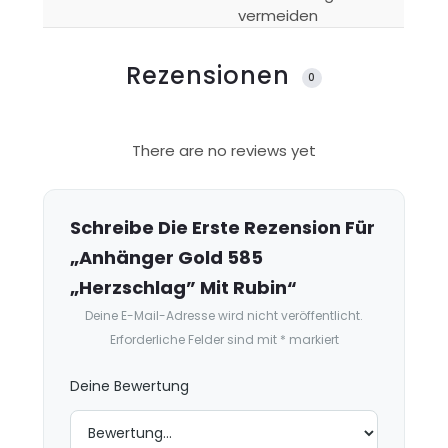
vermeiden
Rezensionen
0
R
There are no reviews yet
e
z
e
Schreibe Die Erste Rezension Für
n
„Anhänger Gold 585
s
„Herzschlag” Mit Rubin“
i
Deine E-Mail-Adresse wird nicht veröffentlicht.
o
Erforderliche Felder sind mit
*
markiert
n
e
Deine Bewertung
n