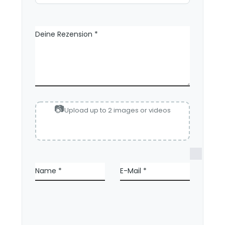
Deine Rezension
*
Upload up to 2 images or videos
N
a
Name
*
E-Mail
*
m
e
,
E