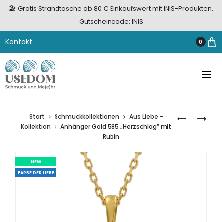
🏖️ Gratis Strandtasche ab 80 € Einkaufswert mit INIS-Produkten.
Gutscheincode: INIS
Kontakt
0
Start
Schmuckkollektionen
Aus Liebe -
ANHÄNGER
ANHÄNGER
Kollektion
Anhänger Gold 585 „Herzschlag” mit
GOLD
GOLD
Rubin
585
585
„LEIDENSC
„RUBINFEU
NEW
MIT
MIT
FARBE DER LIEBE
RUBIN
RUBIN