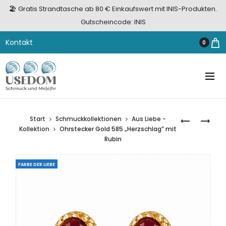
🏖️ Gratis Strandtasche ab 80 € Einkaufswert mit INIS-Produkten.
Gutscheincode: INIS
Kontakt
0
Start
Schmuckkollektionen
Aus Liebe -
OHRSTECK
OHRSTECK
Kollektion
Ohrstecker Gold 585 „Herzschlag” mit
GOLD
GOLD
Rubin
585
585
„RUBINFEU
„LIEBESFL
FARBE DER LIEBE
MIT
MIT
RUBIN
RUBIN
UND
ZIRKONIA