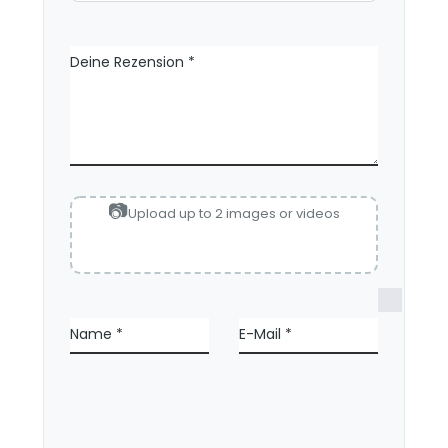
Deine Rezension
*
Upload up to 2 images or videos
N
a
Name
*
E-Mail
*
m
e
,
E
-