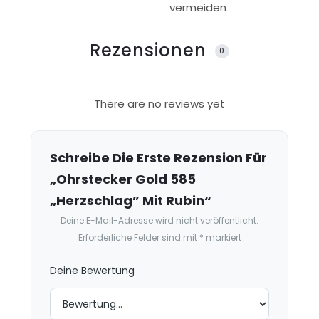
vermeiden
Rezensionen
0
R
There are no reviews yet
e
z
e
Schreibe Die Erste Rezension Für
n
„Ohrstecker Gold 585
s
„Herzschlag” Mit Rubin“
i
Deine E-Mail-Adresse wird nicht veröffentlicht.
o
Erforderliche Felder sind mit
*
markiert
n
e
Deine Bewertung
n