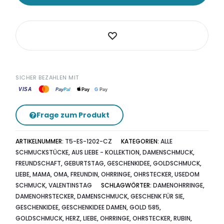
Rubin
Menge
SICHER BEZAHLEN MIT
VISA
G
Pay
Pay
Pal
Pay
Frage zum Produkt
ARTIKELNUMMER:
T5-ES-1202-CZ
KATEGORIEN:
ALLE
SCHMUCKSTÜCKE
,
AUS LIEBE - KOLLEKTION
,
DAMENSCHMUCK
,
FREUNDSCHAFT
,
GEBURTSTAG
,
GESCHENKIDEE
,
GOLDSCHMUCK
,
LIEBE
,
MAMA, OMA, FREUNDIN
,
OHRRINGE
,
OHRSTECKER
,
USEDOM
SCHMUCK
,
VALENTINSTAG
SCHLAGWÖRTER:
DAMENOHRRINGE
,
DAMENOHRSTECKER
,
DAMENSCHMUCK
,
GESCHENK FÜR SIE
,
GESCHENKIDEE
,
GESCHENKIDEE DAMEN
,
GOLD 585
,
GOLDSCHMUCK
,
HERZ
,
LIEBE
,
OHRRINGE
,
OHRSTECKER
,
RUBIN
,