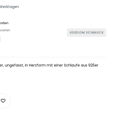
GRÜN
 Werktagen
HERZ
osten
ewerten
USEDOM SCHMUCK
er, ungefasst, in Herzform mit einer Schlaufe aus 925er