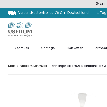
🏖️ Gra
Versandkostenfrei ab 75 € in Deutschland
14 Tag
Schmuck
Ohrringe
Halsketten
Armbän
Start
Usedom Schmuck
Anhänger Silber 925 Bernstein Herz W