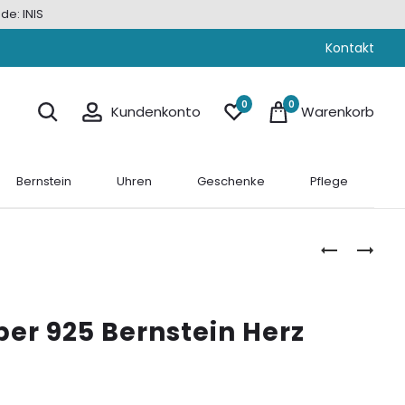
de: INIS
Kontakt
0
0
Kundenkonto
Warenkorb
Bernstein
Uhren
Geschenke
Pflege
USEDOM
OHRSTECK
SCHMUCK
SILBER
DAMEN
925
ANHÄNGER
BERNSTEIN
er 925 Bernstein Herz
BERNSTEIN
HERZ
SILBER
KIRSCHROT
925
AVO-
01120