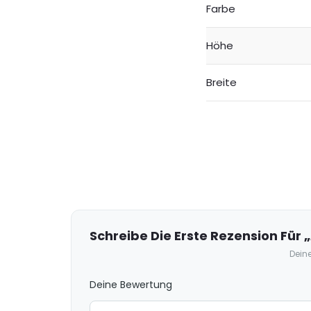
Farbe
Höhe
Breite
R
e
z
e
Schreibe Die Erste Rezension Für 
n
Deine
s
Deine Bewertung
i
o