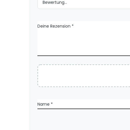
n
e
n
Deine Rezension
*
Name
*