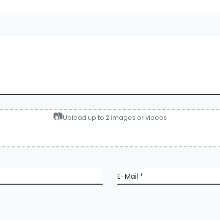
Upload up to 2 images or videos
E-Mail
*