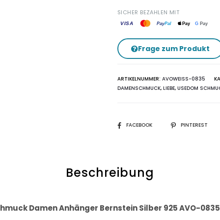
SICHER BEZAHLEN MIT
VISA
G
Pay
Pay
Pal
Pay
Frage zum Produkt
ARTIKELNUMMER:
AVOWEISS-0835
K
DAMENSCHMUCK
,
LIEBE
,
USEDOM SCHMU
SHARE
FACEBOOK
PINTEREST
Beschreibung
muck Damen Anhänger Bernstein Silber 925 AVO-0835