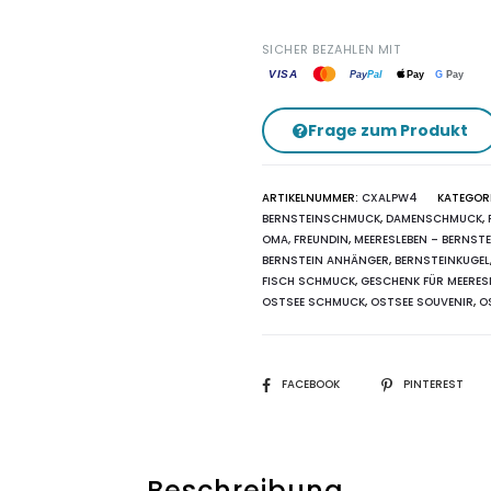
Silber
925
SICHER BEZAHLEN MIT
Delfin
VISA
G
Pay
Pay
Pal
Pay
mit
Kugel
Frage zum Produkt
Cognac
Menge
ARTIKELNUMMER:
CXALPW4
KATEGOR
BERNSTEINSCHMUCK
,
DAMENSCHMUCK
,
OMA, FREUNDIN
,
MEERESLEBEN – BERNSTE
BERNSTEIN ANHÄNGER
,
BERNSTEINKUGEL
FISCH SCHMUCK
,
GESCHENK FÜR MEERES
OSTSEE SCHMUCK
,
OSTSEE SOUVENIR
,
O
SHARE
FACEBOOK
PINTEREST
Beschreibung