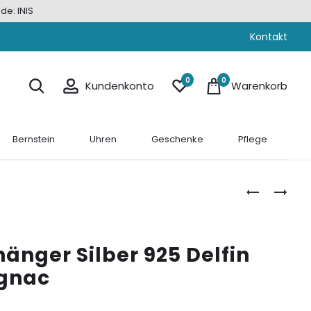
de: INIS
Kontakt
0
0
Kundenkonto
Warenkorb
Bernstein
Uhren
Geschenke
Pflege
BERNSTEIN
BERNSTEIN
ANHÄNGER
ANHÄNGER
SILBER
SILBER
925
925
änger Silber 925 Delfin
DELFIN
OSTSEESCH
AUF
COGNAC
ognac
DER
KUGEL
COGNAC