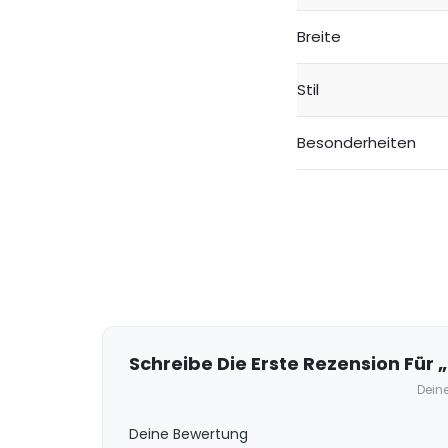
Breite
Stil
Besonderheiten
R
e
z
e
Schreibe Die Erste Rezension Für 
n
Deine
s
Deine Bewertung
i