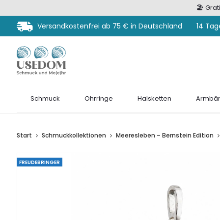
🏖️ Gra
Versandkostenfrei ab 75 € in Deutschland
14 Tag
Schmuck
Ohrringe
Halsketten
Armbän
Start
Schmuckkollektionen
Meeresleben – Bernstein Edition
FREUDEBRINGER