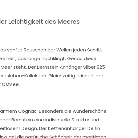
der Leichtigkeit des Meeres
das sanfte Rauschen der Wellen jeden Schritt
eiheit, das lange nachklingt. Genau diese
Meer steht. Der Bernstein Anhänger Silber 925
resleben-Kollektion. Gleichzeitig erinnert der
r Ostsee.
in warmem Cognac. Besonders die wunderschöne
der Bernstein eine individuelle Struktur und
eitlosem Design. Der Kettenanhänger Delfin
teinkugel die natürliche Schönheit der maritimen