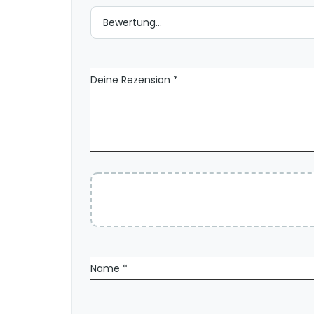
o
n
e
n
Deine Rezension
*
Name
*