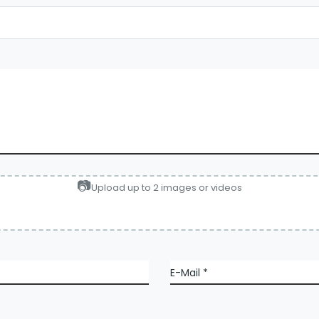
Upload up to 2 images or videos
E-Mail
*