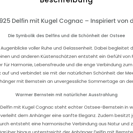
925 Delfin mit Kugel Cognac – Inspiriert von 
Die Symbolik des Delfins und die Schönheit der Ostsee
Augenblicke voller Ruhe und Gelassenheit. Dabei begleitet 
einen und anderen Küstenschätzen entsteht ein Gefühl von Fr
r für Harmonie, Lebensfreude und die enge Verbindung zum 
 auf und verbindet sie mit der natürlichen Schönheit der Mee
nhänger mit Bernstein an unvergessliche Sommertage an de
Warmer Bernstein mit natürlicher Ausstrahlung
5 Delfin mit Kugel Cognac steht echter Ostsee-Bernstein 
nd verleiht dem Anhänger eine sanfte Eleganz. Zudem besitzt je
urch entsteht eine harmonische Verbindung aus Natur und z
. Darüber hinaus unterstreicht der Anhänger Delfin mit Berns