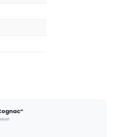
 Cognac“
kiert