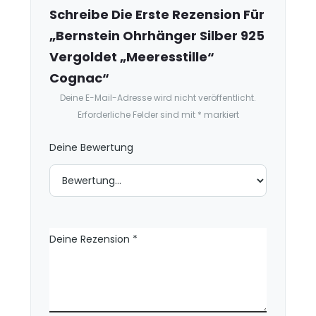
e
Schreibe Die Erste Rezension Für
n
„Bernstein Ohrhänger Silber 925
s
Vergoldet „Meeresstille“
i
Cognac“
o
Deine E-Mail-Adresse wird nicht veröffentlicht.
n
Erforderliche Felder sind mit
*
markiert
e
n
Deine Bewertung
Deine Rezension
*