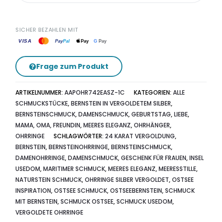
SICHER BEZAHLEN MIT
VISA
G
Pay
Pay
Pal
Pay
Frage zum Produkt
ARTIKELNUMMER:
AAPOHR742EASZ-1C
KATEGORIEN:
ALLE
SCHMUCKSTÜCKE
,
BERNSTEIN IN VERGOLDETEM SILBER
,
BERNSTEINSCHMUCK
,
DAMENSCHMUCK
,
GEBURTSTAG
,
LIEBE
,
MAMA, OMA, FREUNDIN
,
MEERES ELEGANZ
,
OHRHÄNGER
,
OHRRINGE
SCHLAGWÖRTER:
24 KARAT VERGOLDUNG
,
BERNSTEIN
,
BERNSTEINOHRRINGE
,
BERNSTEINSCHMUCK
,
DAMENOHRRINGE
,
DAMENSCHMUCK
,
GESCHENK FÜR FRAUEN
,
INSEL
USEDOM
,
MARITIMER SCHMUCK
,
MEERES ELEGANZ
,
MEERESSTILLE
,
NATURSTEIN SCHMUCK
,
OHRRINGE SILBER VERGOLDET
,
OSTSEE
INSPIRATION
,
OSTSEE SCHMUCK
,
OSTSEEBERNSTEIN
,
SCHMUCK
MIT BERNSTEIN
,
SCHMUCK OSTSEE
,
SCHMUCK USEDOM
,
VERGOLDETE OHRRINGE