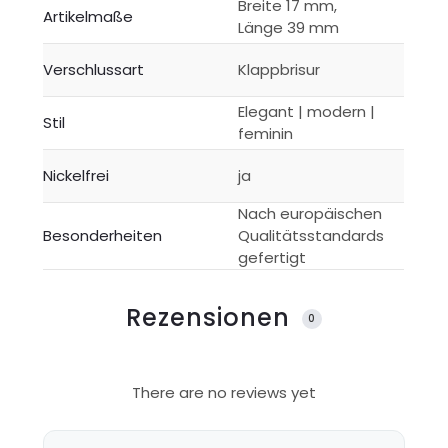
Breite 17 mm,
Artikelmaße
Länge 39 mm
Verschlussart
Klappbrisur
Elegant | modern |
Stil
feminin
Nickelfrei
ja
Nach europäischen
Besonderheiten
Qualitätsstandards
gefertigt
Rezensionen
0
R
There are no reviews yet
e
z