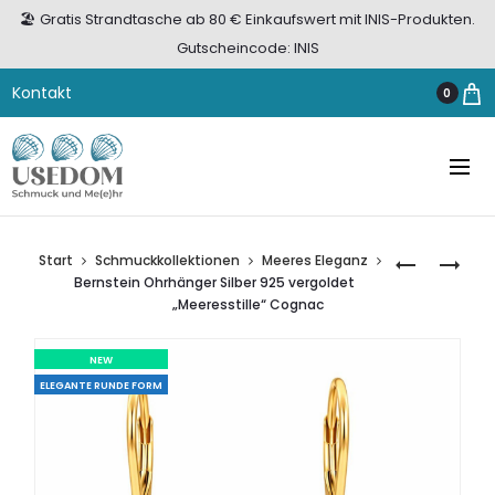
🏖️ Gratis Strandtasche ab 80 € Einkaufswert mit INIS-Produkten.
Gutscheincode: INIS
Kontakt
0
Start
Schmuckkollektionen
Meeres Eleganz
BERNSTEIN
CREOLEN
Bernstein Ohrhänger Silber 925 vergoldet
OHRHÄNGE
BERNSTEIN
„Meeresstille“ Cognac
SILBER
SILBER
925
925
NEW
VERGOLDE
24CT.
ELEGANTE RUNDE FORM
„MEERESSTI
VERGOLDE
GRÜN
„BERNSTEI
HORIZONTE
COGNAC