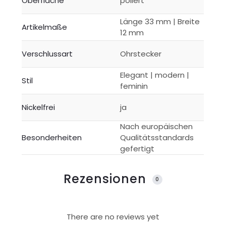
Oberfläche
poliert
Länge 33 mm | Breite
Artikelmaße
12 mm
Verschlussart
Ohrstecker
Elegant | modern |
Stil
feminin
Nickelfrei
ja
Nach europäischen
Besonderheiten
Qualitätsstandards
gefertigt
Rezensionen
0
R
There are no reviews yet