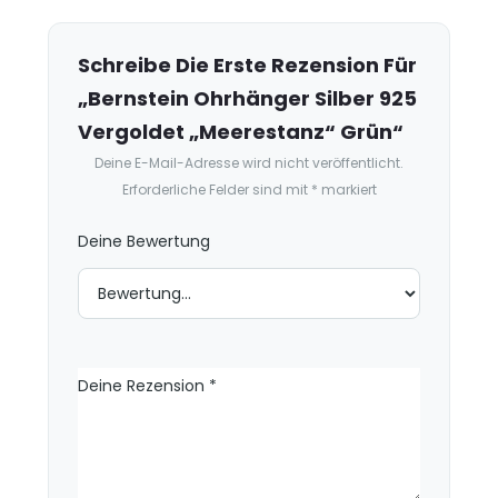
e
z
e
Schreibe Die Erste Rezension Für
n
„Bernstein Ohrhänger Silber 925
s
Vergoldet „Meerestanz“ Grün“
i
Deine E-Mail-Adresse wird nicht veröffentlicht.
o
Erforderliche Felder sind mit
*
markiert
n
e
Deine Bewertung
n
Deine Rezension
*