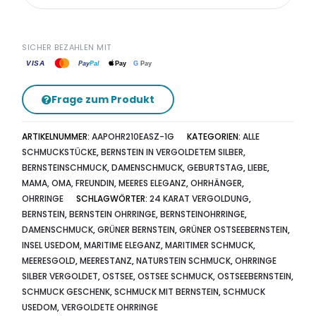
SICHER BEZAHLEN MIT
VISA
G
Pay
Pay
Pal
Pay
Frage zum Produkt
ARTIKELNUMMER:
AAPOHR210EASZ-1G
KATEGORIEN:
ALLE
SCHMUCKSTÜCKE
,
BERNSTEIN IN VERGOLDETEM SILBER
,
BERNSTEINSCHMUCK
,
DAMENSCHMUCK
,
GEBURTSTAG
,
LIEBE
,
MAMA, OMA, FREUNDIN
,
MEERES ELEGANZ
,
OHRHÄNGER
,
OHRRINGE
SCHLAGWÖRTER:
24 KARAT VERGOLDUNG
,
BERNSTEIN
,
BERNSTEIN OHRRINGE
,
BERNSTEINOHRRINGE
,
DAMENSCHMUCK
,
GRÜNER BERNSTEIN
,
GRÜNER OSTSEEBERNSTEIN
,
INSEL USEDOM
,
MARITIME ELEGANZ
,
MARITIMER SCHMUCK
,
MEERESGOLD
,
MEERESTANZ
,
NATURSTEIN SCHMUCK
,
OHRRINGE
SILBER VERGOLDET
,
OSTSEE
,
OSTSEE SCHMUCK
,
OSTSEEBERNSTEIN
,
SCHMUCK GESCHENK
,
SCHMUCK MIT BERNSTEIN
,
SCHMUCK
USEDOM
,
VERGOLDETE OHRRINGE