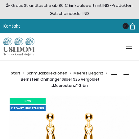
🏖️ Gratis Strandtasche ab 80 € Einkaufswert mit INIS-Produkten.
Gutscheincode: INIS
Kontakt
0
Start
Schmuckkollektionen
Meeres Eleganz
BERNSTEIN
BERNSTEIN
Bernstein Ohrhänger Silber 925 vergoldet
OHRHÄNGE
OHRHÄNGE
„Meerestanz“ Grün
SILBER
SILBER
925
925
NEW
VERGOLDE
VERGOLDE
ELEGANT UND FEMININ
„MEERESGO
„MEERESSTI
GRÜN
GRÜN