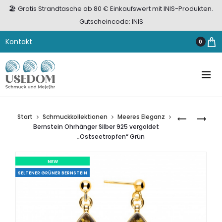
🏖️ Gratis Strandtasche ab 80 € Einkaufswert mit INIS-Produkten.
Gutscheincode: INIS
Kontakt
0
Start
Schmuckkollektionen
Meeres Eleganz
BERNSTEIN
BERNSTEIN
Bernstein Ohrhänger Silber 925 vergoldet
OHRHÄNGE
ANHÄNGER
„Ostseetropfen“ Grün
SILBER
SILBER
925
„WELLEN”
NEW
VERGOLDE
KLEIN
SELTENER GRÜNER BERNSTEIN
„OSTSEETR
COGNAC