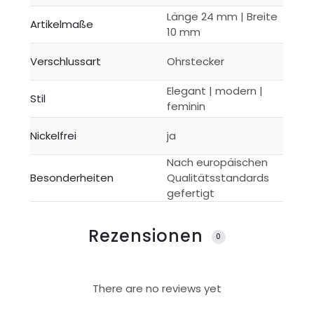
Länge 24 mm | Breite
Artikelmaße
10 mm
Verschlussart
Ohrstecker
Elegant | modern |
Stil
feminin
Nickelfrei
ja
Nach europäischen
Besonderheiten
Qualitätsstandards
gefertigt
Rezensionen
0
R
There are no reviews yet
e