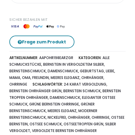
SICHER BEZAHLEN MIT
VISA
G
Pay
Pay
Pal
Pay
Frage zum Produkt
ARTIKELNUMMER:
AAPOHR198EARZGR
KATEGORIEN:
ALLE
SCHMUCKSTÜCKE
,
BERNSTEIN IN VERGOLDETEM SILBER
,
BERNSTEINSCHMUCK
,
DAMENSCHMUCK
,
GEBURTSTAG
,
LIEBE
,
MAMA, OMA, FREUNDIN
,
MEERES ELEGANZ
,
OHRHÄNGER
,
OHRRINGE
SCHLAGWÖRTER:
24 KARAT VERGOLDUNG
,
BERNSTEIN OHRHÄNGER GRÜN
,
BERNSTEIN SCHMUCK
,
BERNSTEIN
TROPFEN OHRHÄNGER
,
DAMENSCHMUCK
,
ELEGANTER OSTSEE
SCHMUCK
,
GRÜNE BERNSTEIN OHRRINGE
,
GRÜNER
BERNSTEINSCHMUCK
,
MEERES ELEGANZ
,
MODERNER
BERNSTEINSCHMUCK
,
NICKELFREI
,
OHRHÄNGER
,
OHRRINGE
,
OSTSEE
BERNSTEIN
,
OSTSEE SCHMUCK
,
OSTSEETROPFEN GRÜN
,
SILBER
VERGOLDET
,
VERGOLDETE BERNSTEIN OHRHÄNGER