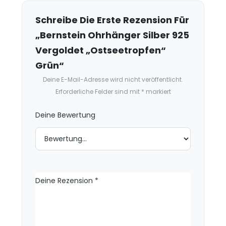
z
e
Schreibe Die Erste Rezension Für
n
„Bernstein Ohrhänger Silber 925
s
Vergoldet „Ostseetropfen“
i
Grün“
o
Deine E-Mail-Adresse wird nicht veröffentlicht.
n
Erforderliche Felder sind mit
*
markiert
e
n
Deine Bewertung
Deine Rezension
*