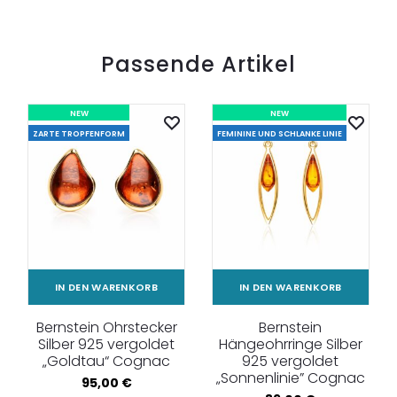
Passende Artikel
NEW
NEW
ZARTE TROPFENFORM
FEMININE UND SCHLANKE LINIE
IN DEN WARENKORB
IN DEN WARENKORB
Bernstein Ohrstecker
Bernstein
Silber 925 vergoldet
Hängeohrringe Silber
„Goldtau“ Cognac
925 vergoldet
„Sonnenlinie” Cognac
95,00
€