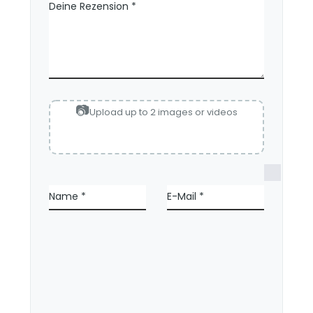
Deine Rezension
*
Upload up to 2 images or videos
N
a
Name
*
E-Mail
*
m
e
,
E
-
M
a