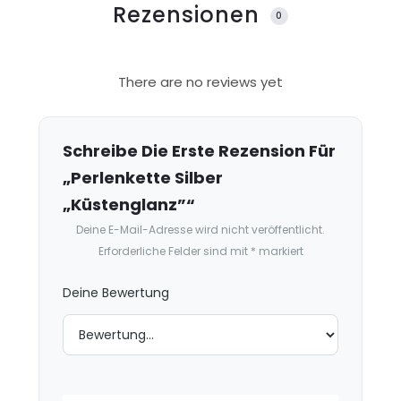
Rezensionen
0
R
There are no reviews yet
e
z
e
Schreibe Die Erste Rezension Für
n
„Perlenkette Silber
s
„Küstenglanz”“
i
Deine E-Mail-Adresse wird nicht veröffentlicht.
o
Erforderliche Felder sind mit
*
markiert
n
e
Deine Bewertung
n