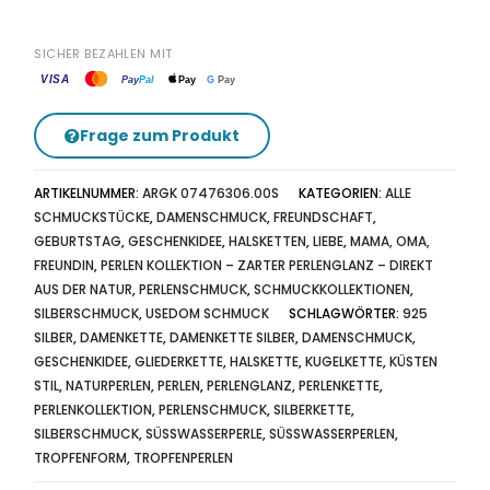
SICHER BEZAHLEN MIT
VISA
G
Pay
Pay
Pal
Pay
Frage zum Produkt
ARTIKELNUMMER:
ARGK 07476306.00S
KATEGORIEN:
ALLE
SCHMUCKSTÜCKE
,
DAMENSCHMUCK
,
FREUNDSCHAFT
,
GEBURTSTAG
,
GESCHENKIDEE
,
HALSKETTEN
,
LIEBE
,
MAMA, OMA,
FREUNDIN
,
PERLEN KOLLEKTION – ZARTER PERLENGLANZ – DIREKT
AUS DER NATUR
,
PERLENSCHMUCK
,
SCHMUCKKOLLEKTIONEN
,
SILBERSCHMUCK
,
USEDOM SCHMUCK
SCHLAGWÖRTER:
925
SILBER
,
DAMENKETTE
,
DAMENKETTE SILBER
,
DAMENSCHMUCK
,
GESCHENKIDEE
,
GLIEDERKETTE
,
HALSKETTE
,
KUGELKETTE
,
KÜSTEN
STIL
,
NATURPERLEN
,
PERLEN
,
PERLENGLANZ
,
PERLENKETTE
,
PERLENKOLLEKTION
,
PERLENSCHMUCK
,
SILBERKETTE
,
SILBERSCHMUCK
,
SÜSSWASSERPERLE
,
SÜSSWASSERPERLEN
,
TROPFENFORM
,
TROPFENPERLEN