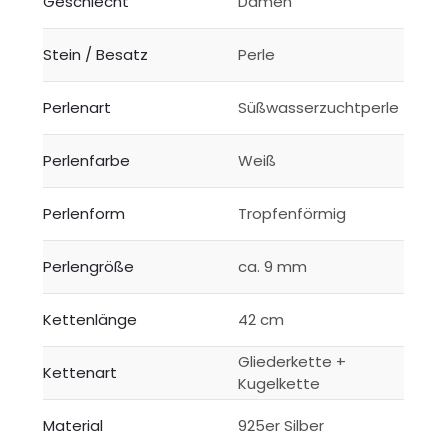
Geschlecht
Damen
Stein / Besatz
Perle
Perlenart
Süßwasserzuchtperle
Perlenfarbe
Weiß
Perlenform
Tropfenförmig
Perlengröße
ca. 9 mm
Kettenlänge
42 cm
Gliederkette +
Kettenart
Kugelkette
Material
925er Silber