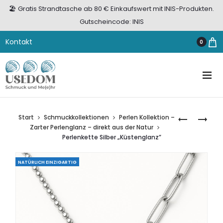
🏖️ Gratis Strandtasche ab 80 € Einkaufswert mit INIS-Produkten.
Gutscheincode: INIS
Kontakt
0
Start
Schmuckkollektionen
Perlen Kollektion –
PERLENKET
PERLENOHR
Zarter Perlenglanz – direkt aus der Natur
SILBER
SILBER
Perlenkette Silber „Küstenglanz”
VERGOLDE
„NORDWIN
„KÜSTENGL
7
NATÜRLICH EINZIGARTIG
MM