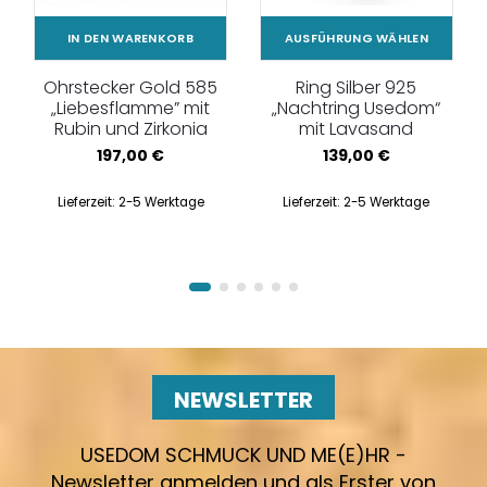
IN DEN WARENKORB
AUSFÜHRUNG WÄHLEN
Ohrstecker Gold 585
Ring Silber 925
„Liebesflamme” mit
„Nachtring Usedom“
Rubin und Zirkonia
mit Lavasand
197,00
€
139,00
€
Lieferzeit:
2-5 Werktage
Lieferzeit:
2-5 Werktage
NEWSLETTER
USEDOM SCHMUCK UND ME(E)HR -
Newsletter anmelden und als Erster von