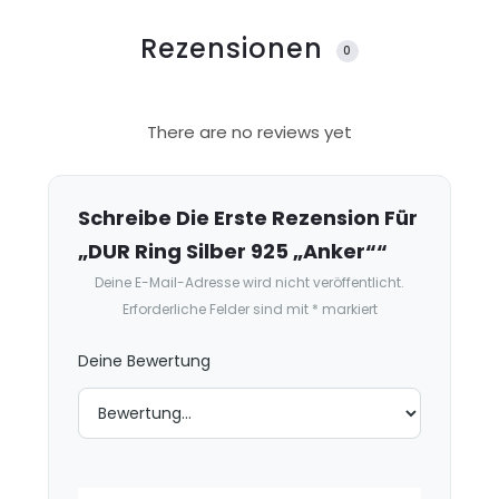
Rezensionen
0
R
There are no reviews yet
e
z
e
Schreibe Die Erste Rezension Für
n
„DUR Ring Silber 925 „Anker““
s
Deine E-Mail-Adresse wird nicht veröffentlicht.
i
Erforderliche Felder sind mit
*
markiert
o
n
Deine Bewertung
e
n