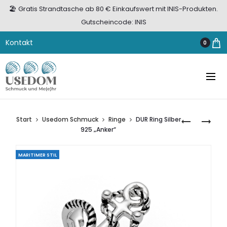
🏖️ Gratis Strandtasche ab 80 € Einkaufswert mit INIS-Produkten.
Gutscheincode: INIS
Kontakt
0
Start
Usedom Schmuck
Ringe
DUR Ring Silber
PILLENDOS
DUR
925 „Anker“
OVAL
RING
BERNSTEIN
SILBER
MARITIMER STIL
EDELSTAHL
925
2
„SEESTERN
FÄCHERN
GEWÖLBT
MATTIERT“