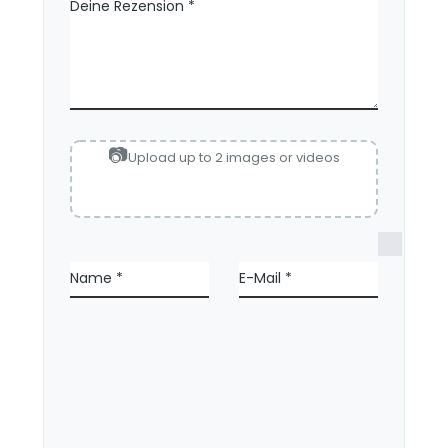
Deine Rezension
*
Upload up to 2 images or videos
N
a
Name
*
E-Mail
*
m
e
,
E
-
M
a