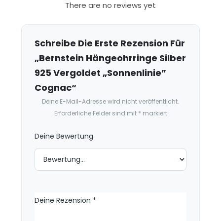
R
There are no reviews yet
e
z
e
Schreibe Die Erste Rezension Für
n
„Bernstein Hängeohrringe Silber
s
925 Vergoldet „Sonnenlinie”
i
Cognac“
o
Deine E-Mail-Adresse wird nicht veröffentlicht.
n
Erforderliche Felder sind mit
*
markiert
e
n
Deine Bewertung
Deine Rezension
*