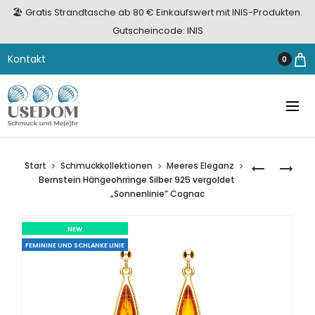
🏖️ Gratis Strandtasche ab 80 € Einkaufswert mit INIS-Produkten.
Gutscheincode: INIS
Kontakt
0
Start
Schmuckkollektionen
Meeres Eleganz
BERNSTEIN
BERNSTEIN
Bernstein Hängeohrringe Silber 925 vergoldet
OHRSTECK
ANHÄNGER
„Sonnenlinie” Cognac
SILBER
SILBER
925
„PFOTE“
NEW
VERGOLDE
COGNAC
FEMININE UND SCHLANKE LINIE
„MEERESMI
COGNAC