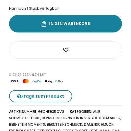
Nur noch 1 Stück verfügbar
IN DEN WARENKORB
SICHER BEZAHLEN MIT
VISA
G
Pay
Pay
Pal
Pay
Frage zum Produkt
ARTIKELNUMMER:
GEOHE935CVG
KATEGORIEN:
ALLE
SCHMUCKSTÜCKE
,
BERNSTEIN
,
BERNSTEIN IN VERGOLDETEM SILBER
,
BERNSTEIN MOMENTS
,
BERNSTEINSCHMUCK
,
DAMENSCHMUCK
,
FREUNDSCHAFT
,
GEBURTSTAG
,
GESCHENKIDEE
,
LIEBE
,
MAMA, OMA,