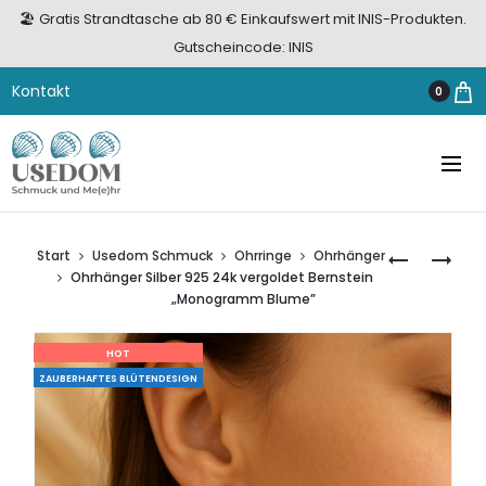
🏖️ Gratis Strandtasche ab 80 € Einkaufswert mit INIS-Produkten.
Gutscheincode: INIS
Kontakt
0
Start
Usedom Schmuck
Ohrringe
Ohrhänger
USEDOM
ROLF
Ohrhänger Silber 925 24k vergoldet Bernstein
SCHMUCK
CREMER
„Monogramm Blume”
DAMEN
DAMENUHR
HERREN
TURN
HOT
ANHÄNGER
491819
ZAUBERHAFTES BLÜTENDESIGN
BERNSTEIN
SCHWARZ
DONUT
AV60.12