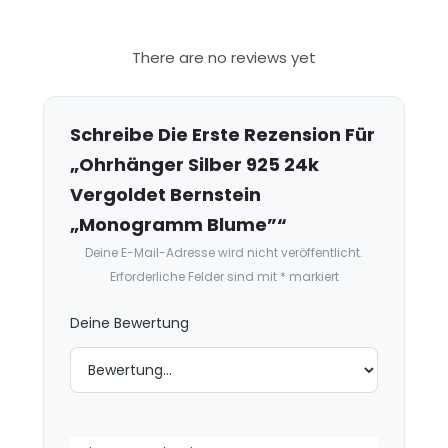
R
There are no reviews yet
e
z
e
Schreibe Die Erste Rezension Für
n
„Ohrhänger Silber 925 24k
s
Vergoldet Bernstein
i
„Monogramm Blume”“
o
Deine E-Mail-Adresse wird nicht veröffentlicht.
n
Erforderliche Felder sind mit
*
markiert
e
n
Deine Bewertung