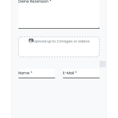
Deine Rezension
*
Upload up to 2 images or videos
N
a
Name
*
E-Mail
*
m
e
,
E
-
M
a