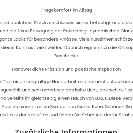
Tragekomfort im Alltag
t” sind dank ihres Steckverschlusses sicher befestigt und b
t, und die feine Bewegung der Perle bringt dynamischen Glanz
ante Looks für besondere Anlässe. Viele Kundinnen schätze
ieser Kontrast wirkt zeitlos. Dadurch eignen sich die Ohrrin
Geschenke.
Handwerkliche Präzision und poetische Inspiration
icht” vereinen sorgfältige Handarbeit und natürliche Ausdruck
usgewählt und schimmert wie das kalte Licht, das sich auf ei
und verleiht ihr gleichzeitig einen Hauch von Luxus. Diese Ve
Paar zu einem zarten Symbol nordischer Ruhe. Schauen Sie s
rekt aus der Natur” an und finden Sie Schmuck, der Ihr Strahl
Zusätzliche Informationen