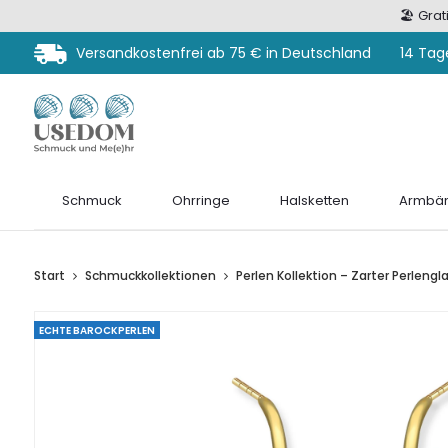
🏖️ Gra
Versandkostenfrei ab 75 € in Deutschland
14 Tag
Schmuck
Ohrringe
Halsketten
Armbän
Start
Schmuckkollektionen
Perlen Kollektion – Zarter Perlengl
ECHTE BAROCKPERLEN