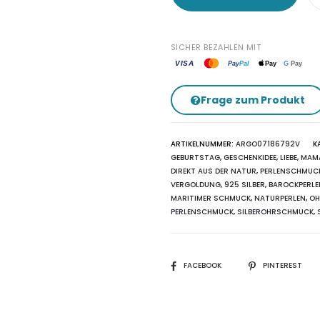
SICHER BEZAHLEN MIT
VISA
G
Pay
Pay
Pal
Pay
Frage zum Produkt
ARTIKELNUMMER:
ARGO07186792V
K
GEBURTSTAG
,
GESCHENKIDEE
,
LIEBE
,
MAMA
DIREKT AUS DER NATUR
,
PERLENSCHMUC
VERGOLDUNG
,
925 SILBER
,
BAROCKPERLE
MARITIMER SCHMUCK
,
NATURPERLEN
,
OH
PERLENSCHMUCK
,
SILBEROHRSCHMUCK
,
SHARE
FACEBOOK
PINTEREST