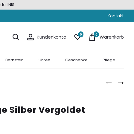
de: INIS
Kontakt
0
0
Kundenkonto
Warenkorb
Bernstein
Uhren
Geschenke
Pflege
PERLENOHR
PERLENOHR
SILBER
SILBER
„NORDLICH
VERGOLDE
„OZEANPOE
e Silber Vergoldet