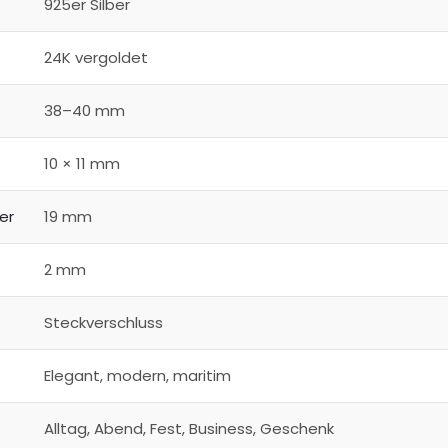
925er Silber
24K vergoldet
38–40 mm
10 × 11 mm
er
19 mm
2 mm
Steckverschluss
Elegant, modern, maritim
Alltag, Abend, Fest, Business, Geschenk