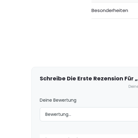
Besonderheiten
R
e
z
e
Schreibe Die Erste Rezension Für 
n
Deine
s
Deine Bewertung
i
o
n
e
n