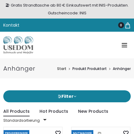
🏖️ Gratis Strandtasche ab 80 € Einkaufswert mit INIS-Produkten.
Gutscheincode: INIS
Kontakt
0
Anhänger
Start
Produkt Produktart
Anhänger
Filter
All Products
Hot Products
New Products
Standardsortierung
FREUDEBRINGER
MUTMACHER