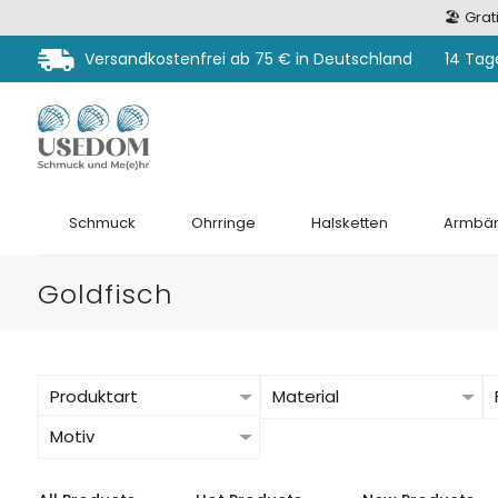
🏖️ Gra
Versandkostenfrei ab 75 € in Deutschland
14 Tag
Schmuck
Ohrringe
Halsketten
Armbän
Goldfisch
Produktart
Material
Motiv