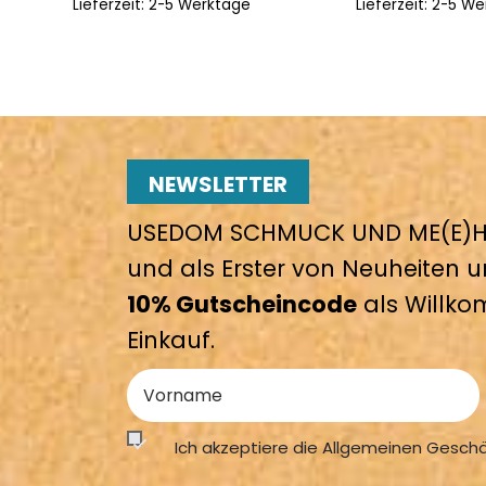
Lieferzeit:
2-5 Werktage
Lieferzeit:
2-5 We
NEWSLETTER
USEDOM SCHMUCK UND ME(E)HR
und als Erster von Neuheiten u
10% Gutscheincode
als Willko
Einkauf.
Ich akzeptiere die Allgemeinen Gesch