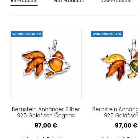
All Products
Hot Products
New Products
WUNSCHERFÜLLER
WUNSCHERFÜLLER
Bernstein Anhänger Silber
Bernstein Anhäng
925 Goldfisch Cognac
925 Goldfisc
97,00
€
97,00
€